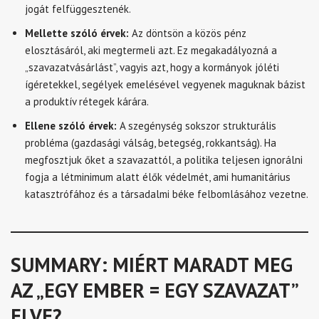
jogát felfüggesztenék.
Mellette szóló érvek:
Az döntsön a közös pénz
elosztásáról, aki megtermeli azt. Ez megakadályozná a
„szavazatvásárlást”, vagyis azt, hogy a kormányok jóléti
ígéretekkel, segélyek emelésével vegyenek maguknak bázist
a produktív rétegek kárára.
Ellene szóló érvek:
A szegénység sokszor strukturális
probléma (gazdasági válság, betegség, rokkantság). Ha
megfosztjuk őket a szavazattól, a politika teljesen ignorálni
fogja a létminimum alatt élők védelmét, ami humanitárius
katasztrófához és a társadalmi béke felbomlásához vezetne.
SUMMARY: MIÉRT MARADT MEG
AZ „EGY EMBER = EGY SZAVAZAT”
ELVE?