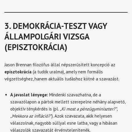
3. DEMOKRÁCIA-TESZT VAGY
ÁLLAMPOLGÁRI VIZSGA
(EPISZTOKRÁCIA)
Jason Brennan filozófus által népszerűsített koncepció az
episztokrácia
(a tudók uralma), amely nem formális
végzettséghez, hanem aktuális tudáshoz kötné a szavazást.
A javaslat lényege:
Mindenki szavazhatna, de a
szavazólapon a pártok mellett szerepelne néhány alapvető,
objektív ténykérdés is (pl.
„Ki most a pénzügyminiszter?”
,
„Mekkora az infláció?”
). Azok szavazata, akik helyesen
válaszolnak, nagyobb súllyal esne latba, vagy a hibásan
válaszolók szavazatát érvénytelenítenék.