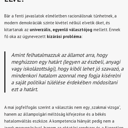
Bár a fenti javaslatok elméletben racionálisnak tűnhetnek, a
modern demokráciák szinte kivétel nélkül elvetik őket, és
kitartanak az
univerzális, egyenlő választójog
mellett. Ennek
fő oka az úgynevezett
kizárási probléma
:
Amint felhatalmazzuk az államot arra, hogy
meghúzzon egy határt (legyen az észbeli, anyagi
vagy iskolázottsági), hogy kiből lehet jó szavazó, a
mindenkori hatalom azonnal meg fogja kísérelni
a saját politikai túlélése érdekében módosítani
ezt a határt.
A mai jogfelfogás szerint a választás nem egy „szakmai vizsga”,
hanem az állampolgári méltóság kifejezése és a békés
hatalomváltás eszköze. A kompetencia hiányát pedig nem a
jogok megvonásával, hanem az oktatási rendszer és a független