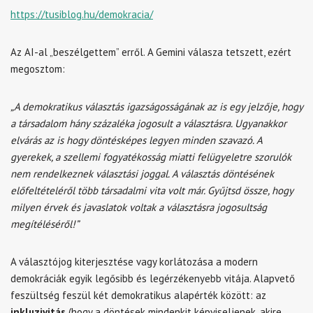
https://tusiblog.hu/demokracia/
Az AI-al „beszélgettem” erről. A Gemini válasza tetszett, ezért
megosztom:
„A demokratikus választás igazságosságának az is egy jelzője, hogy
a társadalom hány százaléka jogosult a választásra. Ugyanakkor
elvárás az is hogy döntésképes legyen minden szavazó. A
gyerekek, a szellemi fogyatékosság miatti felügyeletre szorulók
nem rendelkeznek választási joggal. A választás döntésének
előfeltételéről több társadalmi vita volt már. Gyűjtsd össze, hogy
milyen érvek és javaslatok voltak a választásra jogosultság
megítéléséről!”
A választójog kiterjesztése vagy korlátozása a modern
demokráciák egyik legősibb és legérzékenyebb vitája. Alapvető
feszültség feszül két demokratikus alapérték között: az
inkluzivitás
(hogy a döntések mindenkit képviseljenek, akire