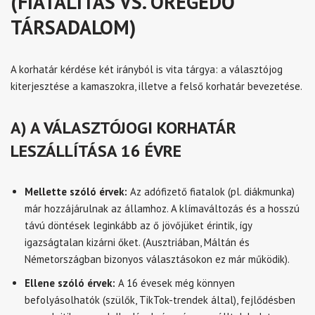
(FIATALÍTÁS VS. ÖREGEDŐ
TÁRSADALOM)
A korhatár kérdése két irányból is vita tárgya: a választójog
kiterjesztése a kamaszokra, illetve a felső korhatár bevezetése.
A) A VÁLASZTÓJOGI KORHATÁR
LESZÁLLÍTÁSA 16 ÉVRE
Mellette szóló érvek:
Az adófizető fiatalok (pl. diákmunka)
már hozzájárulnak az államhoz. A klímaváltozás és a hosszú
távú döntések leginkább az ő jövőjüket érintik, így
igazságtalan kizárni őket. (Ausztriában, Máltán és
Németországban bizonyos választásokon ez már működik).
Ellene szóló érvek:
A 16 évesek még könnyen
befolyásolhatók (szülők, TikTok-trendek által), fejlődésben