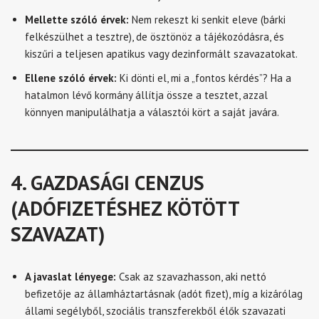
Mellette szóló érvek:
Nem rekeszt ki senkit eleve (bárki
felkészülhet a tesztre), de ösztönöz a tájékozódásra, és
kiszűri a teljesen apatikus vagy dezinformált szavazatokat.
Ellene szóló érvek:
Ki dönti el, mi a „fontos kérdés”? Ha a
hatalmon lévő kormány állítja össze a tesztet, azzal
könnyen manipulálhatja a választói kört a saját javára.
4. GAZDASÁGI CENZUS
(ADÓFIZETÉSHEZ KÖTÖTT
SZAVAZAT)
A javaslat lényege:
Csak az szavazhasson, aki nettó
befizetője az államháztartásnak (adót fizet), míg a kizárólag
állami segélyből, szociális transzferekből élők szavazati