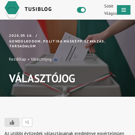
Sötét
Világos
Skip
to
content
2026.05.16.
GONDOLKODOM
,
POLITIKA MÁSKÉPP
,
SZAVAZÁS
,
TÁRSADALOM
Kezdőlap
»
Választójog
VÁLASZTÓJOG
+1
Az utóbbi évtizedek választásainak eredménye egyértelműen