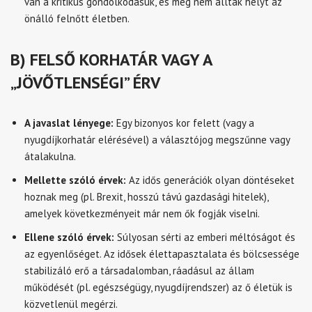
van a kritikus gondolkodásuk, és még nem álltak helyt az
önálló felnőtt életben.
B) FELSŐ KORHATÁR VAGY A
„JÖVŐTLENSÉGI” ÉRV
A javaslat lényege:
Egy bizonyos kor felett (vagy a
nyugdíjkorhatár elérésével) a választójog megszűnne vagy
átalakulna.
Mellette szóló érvek:
Az idős generációk olyan döntéseket
hoznak meg (pl. Brexit, hosszú távú gazdasági hitelek),
amelyek következményeit már nem ők fogják viselni.
Ellene szóló érvek:
Súlyosan sérti az emberi méltóságot és
az egyenlőséget. Az idősek élettapasztalata és bölcsessége
stabilizáló erő a társadalomban, ráadásul az állam
működését (pl. egészségügy, nyugdíjrendszer) az ő életük is
közvetlenül megérzi.