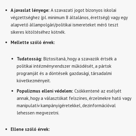
A javaslat lényege:
A szavazati jogot bizonyos iskolai
végzettséghez (pl. minimum 8 általános, érettségi) vagy egy
alapvető állampolgári/politikai ismereteket mérő teszt
sikeres kitöltéséhez kötnék.
Mellette szóló érvek:
Tudatosság:
Biztosítaná, hogy a szavazók értsék a
politikai intézményrendszer működését, a pártok
programját és a döntéseik gazdasági, társadalmi
következményeit.
Populizmus elleni védelem:
Csökkentené az esélyét
annak, hogy a választókat felszínes, érzelmekre ható vagy
manipulatív kampányígéretekkel, dezinformációval
lehessen megvezetni.
Ellene szóló érvek: