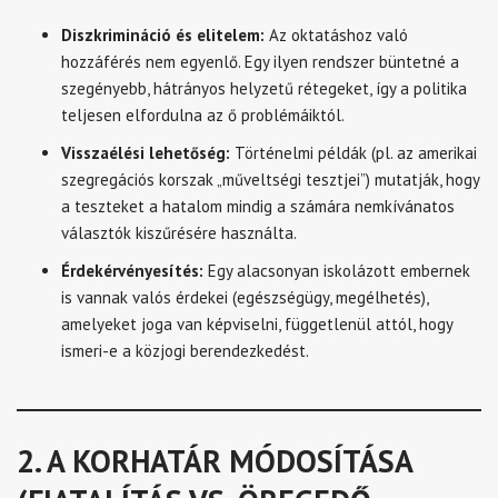
Diszkrimináció és elitelem:
Az oktatáshoz való
hozzáférés nem egyenlő. Egy ilyen rendszer büntetné a
szegényebb, hátrányos helyzetű rétegeket, így a politika
teljesen elfordulna az ő problémáiktól.
Visszaélési lehetőség:
Történelmi példák (pl. az amerikai
szegregációs korszak „műveltségi tesztjei”) mutatják, hogy
a teszteket a hatalom mindig a számára nemkívánatos
választók kiszűrésére használta.
Érdekérvényesítés:
Egy alacsonyan iskolázott embernek
is vannak valós érdekei (egészségügy, megélhetés),
amelyeket joga van képviselni, függetlenül attól, hogy
ismeri-e a közjogi berendezkedést.
2. A KORHATÁR MÓDOSÍTÁSA