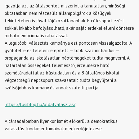
igazolja azt az álláspontot, miszerint a tanulatlan, minőségi
oktatásban nem részesült állampolgárok a közügyek
tekintetében is jóval tájékozatlanabbak. E célcsoport ezért
sokkal inkább befolyásolható, akár saját érdekei elleni döntésre
bírható emocionális ráhatással.
A legutóbbi választás kampánya ezt pontosan visszaigazolta. A
gyűlöletre és félelemre épített — több száz milliárdos —
propaganda az iskolázatlan néptömegeket tudta megnyerni. A
határtalan összegeket felemésztő, érzelmekre ható
szemétáradattal az írástudatlan és a 8 általános iskolai
végzettségű népcsoport szavazatait tudta begyűjteni a
szélsőjobbos kormány és annak szatellitpártja.
https://tusiblog.hu/oldalvalasztas/
A társadalomban ilyenkor ismét előkerül a demokratikus
választás fundamentumainak megkérdőjelezése.