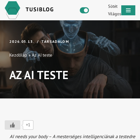
Sötét
Világos
Skip
to
content
2026.05.13.
TÁRSADALOM
Kezdőlap
»
Az AI teste
AZ AI TESTE
+1
AI needs your body – A mesterséges intelligenciának a testedre