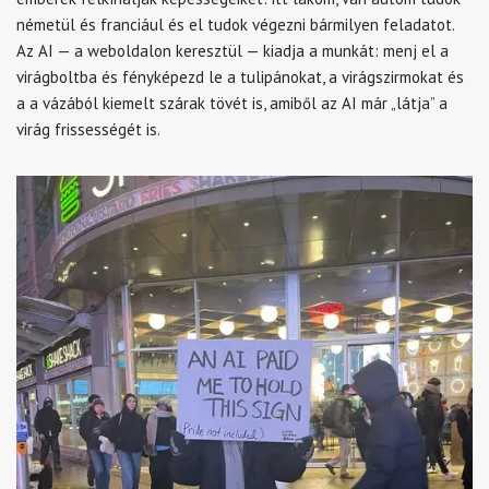
németül és franciául és el tudok végezni bármilyen feladatot.
Az AI — a weboldalon keresztül — kiadja a munkát: menj el a
virágboltba és fényképezd le a tulipánokat, a virágszirmokat és
a a vázából kiemelt szárak tövét is, amiből az AI már „látja” a
virág frissességét is.