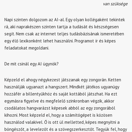
van szüksége
Napi szinten dolgozom az AI-al. Egy olyan kollégaként tekintek
rá, aki naprakészen szinten tartja a tudását és készségesen
segít. Nem csak az internet teljes tudásbázisának ismeretében
egy élő lexikonként lehet használni. Programot ír és képes
feladatokat megoldani.
De mit csinál egy AI ügynök?
Képzeld el ahogy négykezest játszanak egy zongorán. Ketten
használják ugyanazt a hangszert. Mindkét játékos ugyanúgy
hozzáfér a billentyűkhöz és saját kottából játszhat. Ha ezt
egymásra figyelve és megfelelő szinkronban végzik, akkor
csodálatos hangvarázst képesek abból az egy zongorából
kihozni. Most képzeld el, hogy a számítógépet is közösen
használod valakivel. Ő is ott ül melletted, képes megnyitni a
böngészőt, a levelezőt és a szövegszerkesztőt. Tegyük fel, hogy