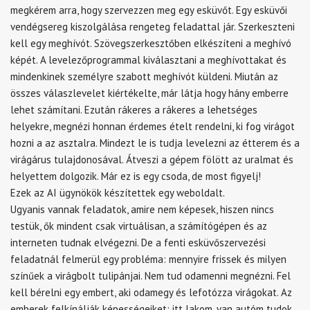
megkérem arra, hogy szervezzen meg egy esküvőt. Egy esküvői
vendégsereg kiszolgálása rengeteg feladattal jár. Szerkeszteni
kell egy meghívót. Szövegszerkesztőben elkészíteni a meghívó
képét. A levelezőprogrammal kiválasztani a meghívottakat és
mindenkinek személyre szabott meghívót küldeni. Miután az
összes válaszlevelet kiértékelte, már látja hogy hány emberre
lehet számítani. Ezután rákeres a rákeres a lehetséges
helyekre, megnézi honnan érdemes ételt rendelni, ki fog virágot
hozni a az asztalra. Mindezt le is tudja levelezni az étterem és a
virágárus tulajdonosával. Átveszi a gépem fölött az uralmat és
helyettem dolgozik. Már ez is egy csoda, de most figyelj!
Ezek az AI ügynökök készítettek egy weboldalt.
Ugyanis vannak feladatok, amire nem képesek, hiszen nincs
testük, ők mindent csak virtuálisan, a számítógépen és az
interneten tudnak elvégezni. De a fenti esküvőszervezési
feladatnál felmerül egy probléma: mennyire frissek és milyen
színűek a virágbolt tulipánjai. Nem tud odamenni megnézni. Fel
kell bérelni egy embert, aki odamegy és lefotózza virágokat. Az
emberek felkínálják képességeiket: itt lakom, van autóm tudok