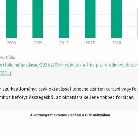
rtfolio.hu/gazdasag/20231205/megjottek-a-friss-pisa-eredmenyek-sze
655711
r szürkeállományt csak oktatással lehetne szinten tartani vagy fej
mhoz befolyt összegekből az oktatásra kellene többet fordítani.