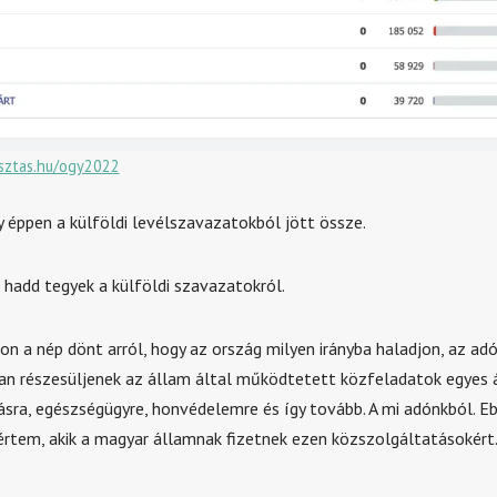
lasztas.hu/ogy2022
 éppen a külföldi levélszavazatokból jött össze.
t hadd tegyek a külföldi szavazatokról.
on a nép dönt arról, hogy az ország milyen irányba haladjon, az a
an részesüljenek az állam által működtetett közfeladatok egyes á
sra, egészségügyre, honvédelemre és így tovább. A mi adónkból. E
értem, akik a magyar államnak fizetnek ezen közszolgáltatásokért. 