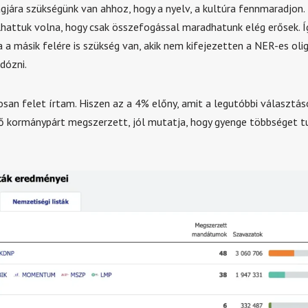
gjára szükségünk van ahhoz, hogy a nyelv, a kultúra fennmaradjon.
attuk volna, hogy csak összefogással maradhatunk elég erősek. Í
a a másik felére is szükség van, akik nem kifejezetten a NER-es oli
dózni.
osan felet írtam. Hiszen az a 4% előny, amit a legutóbbi választá
ő kormánypárt megszerzett, jól mutatja, hogy gyenge többséget 