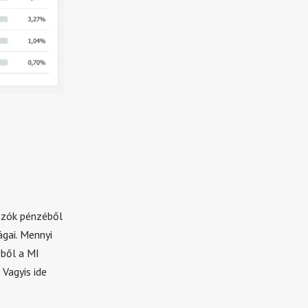
dózók pénzéből
gai. Mennyi
bből a MI
Vagyis ide