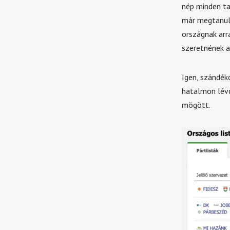
nép minden ta
már megtanulh
országnak arr
szeretnének a
Igen, szándék
hatalmon lév
mögött.