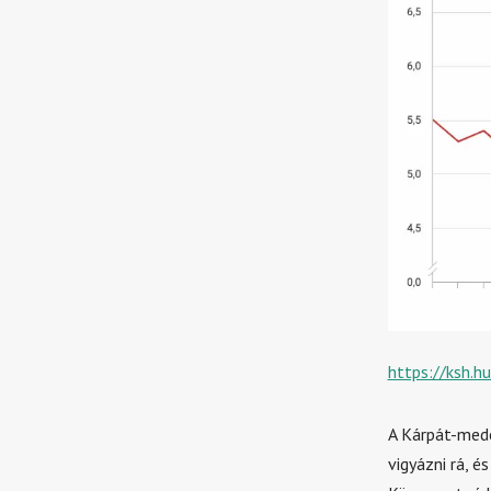
https://ksh.h
A Kárpát-mede
vigyázni rá, 