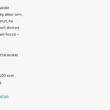
járdát
ég akkor sem,
énzt, ha
kell dönteni
dtam hozzá –
uttatásokat
 100 ezer
g.
atasi-