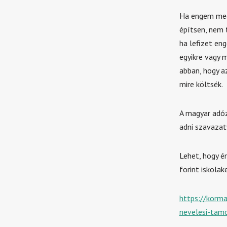
Ha engem megk
építsen, nem 
ha lefizet en
egyikre vagy 
abban, hogy a
mire költsék.
A magyar adóz
adni szavazat
Lehet, hogy é
forint iskola
https://korma
nevelesi-tam