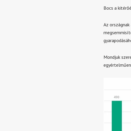
Bocs a kitérőé
Az országnak 
megsemmisítés
gyarapodásáh
Mondjuk szer
egyértelműen