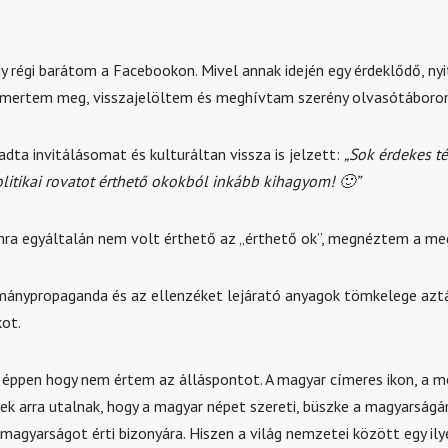
y régi barátom a Facebookon. Mivel annak idején egy érdeklődő, ny
mertem meg, visszajelöltem és meghívtam szerény olvasótáborom
dta invitálásomat és kulturáltan vissza is jelzett:
„Sok érdekes t
olitikai rovatot érthető okokból inkább kihagyom! 🙂”
a egyáltalán nem volt érthető az „érthető ok”, megnéztem a me
ánypropaganda és az ellenzéket lejárató anyagok tömkelege aztá
kot.
éppen hogy nem értem az álláspontot. A magyar címeres ikon, a m
pek arra utalnak, hogy a magyar népet szereti, büszke a magyarságá
 magyarságot érti bizonyára. Hiszen a világ nemzetei között egy il