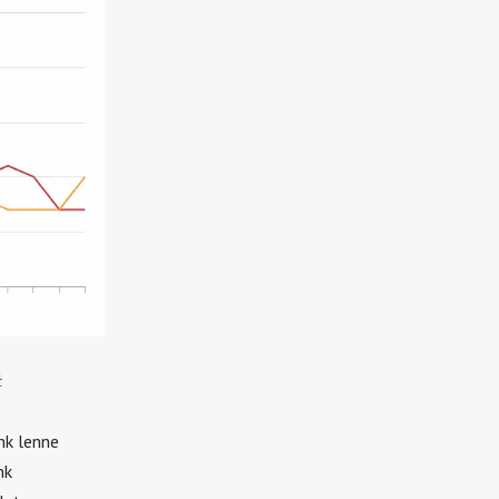
4
nk lenne
nk