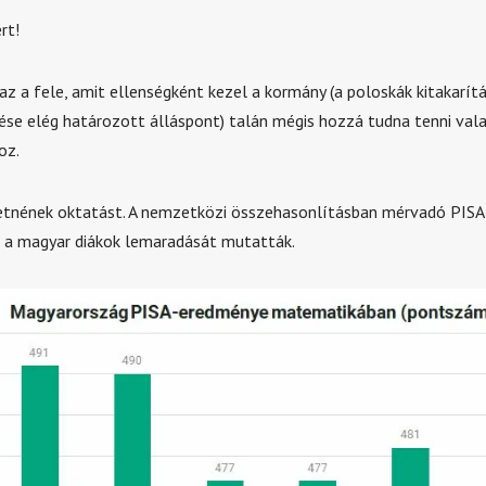
rt!
az a fele, amit ellenségként kezel a kormány (a poloskák kitakarít
e elég határozott álláspont) talán mégis hozzá tudna tenni vala
oz.
etnének oktatást. A nemzetközi összehasonlításban mérvadó PISA
 a magyar diákok lemaradását mutatták.