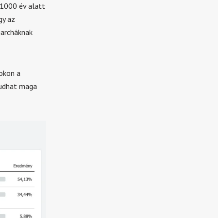
 1000 év alatt
gy az
garcháknak
sokon a
tudhat maga