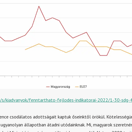
u/s/kiadvanyok/fenntarthato-fejlodes-indikatorai-2022/1-30-sdg-
nce csodálatos adottságait kaptuk őseinktől örökül. Kötelességü
és ugyanolyan állapotban átadni utódainknak. Mi, magyarok szeretné