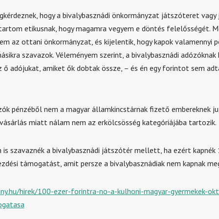
érdeznek, hogy a bivalybasznádi önkormányzat játszóteret vagy 
tartom etikusnak, hogy magamra vegyem e döntés felelősségét. M
gem az ottani önkormányzat, és kijelentik, hogy kapok valamennyi p
másikra szavazok. Véleményem szerint, a bivalybasznádi adózóknak 
z ő adójukat, amiket ők dobtak össze, – és én egy forintot sem a
ók pénzéből nem a magyar államkincstárnak fizető embereknek j
vásárlás miatt nálam nem az erkölcsösség kategóriájába tartozik.
n is szavaznék a bivalybasznádi játszótér mellett, ha ezért kapnék
kezdési támogatást, amit persze a bivalybasznádiak nem kapnak me
ny.hu/hirek/100-ezer-forintra-no-a-kulhoni-magyar-gyermekek-okt
ogatasa