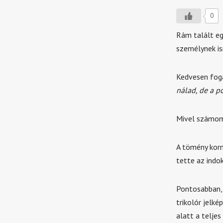
0
Rám talált eg
személynek is
Kedvesen foga
nálad, de a p
Mivel számomr
A tömény korm
tette az indo
Pontosabban, 
trikolór jelké
alatt a teljes