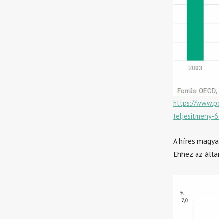
https://www.po
teljesitmeny-
A híres magya
Ehhez az álla