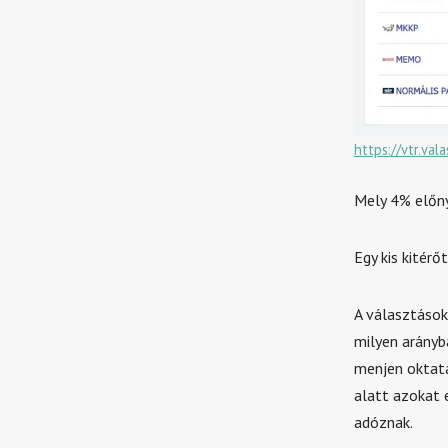
https://vtr.va
Mely 4% előny
Egy kis kitérő
A választások
milyen arányb
menjen oktatá
alatt azokat 
adóznak.