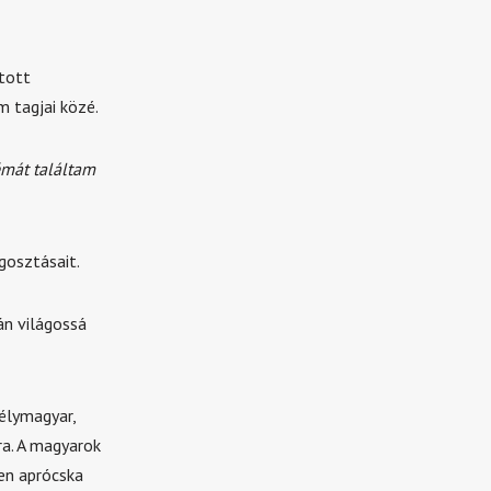
itott
 tagjai közé.
émát találtam
gosztásait.
n világossá
élymagyar,
ra. A magyarok
yen aprócska