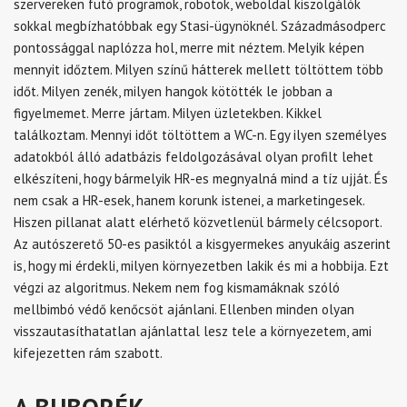
szervereken futó programok, robotok, weboldal kiszolgálók
sokkal megbízhatóbbak egy Stasi-ügynöknél. Századmásodperc
pontossággal naplózza hol, merre mit néztem. Melyik képen
mennyit időztem. Milyen színű hátterek mellett töltöttem több
időt. Milyen zenék, milyen hangok kötötték le jobban a
figyelmemet. Merre jártam. Milyen üzletekben. Kikkel
találkoztam. Mennyi időt töltöttem a WC-n. Egy ilyen személyes
adatokból álló adatbázis feldolgozásával olyan profilt lehet
elkészíteni, hogy bármelyik HR-es megnyalná mind a tíz ujját. És
nem csak a HR-esek, hanem korunk istenei, a marketingesek.
Hiszen pillanat alatt elérhető közvetlenül bármely célcsoport.
Az autószerető 50-es pasiktól a kisgyermekes anyukáig aszerint
is, hogy mi érdekli, milyen környezetben lakik és mi a hobbija. Ezt
végzi az algoritmus. Nekem nem fog kismamáknak szóló
mellbimbó védő kenőcsöt ajánlani. Ellenben minden olyan
visszautasíthatatlan ajánlattal lesz tele a környezetem, ami
kifejezetten rám szabott.