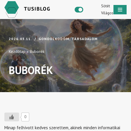
Sötét
Világos
Skip
to
content
2026.03.11.
GONDOLKODOM
,
TÁRSADALOM
Kezdőlap
»
Buborék
BUBORÉK
0
Minap felhívott kedves szerettem, akinek minden informatikai