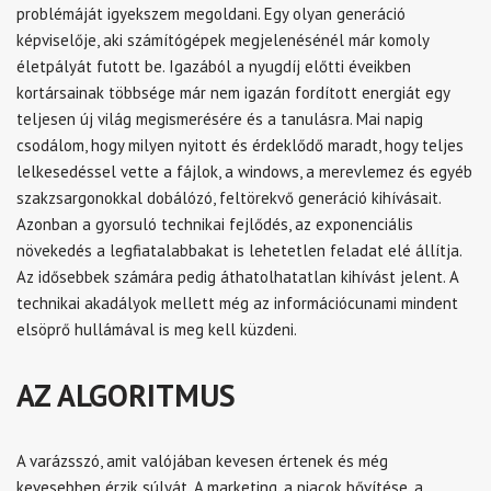
problémáját igyekszem megoldani. Egy olyan generáció
képviselője, aki számítógépek megjelenésénél már komoly
életpályát futott be. Igazából a nyugdíj előtti éveikben
kortársainak többsége már nem igazán fordított energiát egy
teljesen új világ megismerésére és a tanulásra. Mai napig
csodálom, hogy milyen nyitott és érdeklődő maradt, hogy teljes
lelkesedéssel vette a fájlok, a windows, a merevlemez és egyéb
szakzsargonokkal dobálózó, feltörekvő generáció kihívásait.
Azonban a gyorsuló technikai fejlődés, az exponenciális
növekedés a legfiatalabbakat is lehetetlen feladat elé állítja.
Az idősebbek számára pedig áthatolhatatlan kihívást jelent. A
technikai akadályok mellett még az információcunami mindent
elsöprő hullámával is meg kell küzdeni.
AZ ALGORITMUS
A varázsszó, amit valójában kevesen értenek és még
kevesebben érzik súlyát. A marketing, a piacok bővítése, a