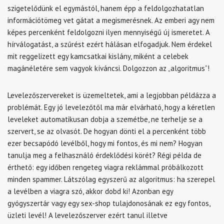
szigetelődünk el egymástól, hanem épp a feldolgozhatatlan
információtömeg vet gátat a megismerésnek. Az emberi agy nem
képes percenként feldolgozni ilyen mennyiségű új ismeretet. A
hírválogatást, a szűrést ezért hálásan elfogadjuk. Nem érdekel
mit reggelizett egy kamcsatkai kislány, miként a celebek
magánéletére sem vagyok kíváncsi. Dolgozzon az „algoritmus”!
Levelezőszervereket is üzemeltetek, ami a legjobban példázza a
problémát. Egy jó levelezőtől ma már elvárható, hogy a kéretlen
leveleket automatikusan dobja a szemétbe, ne terhelje se a
szervert, se az olvasót. De hogyan dönti el a percenként több
ezer becsapódó levélből, hogy mi fontos, és mi nem? Hogyan
tanulja meg a felhasználó érdeklődési körét? Régi példa de
érthető: egy időben rengeteg viagra reklámmal próbálkozott
minden spammer. Látszólag egyszerű az algoritmus: ha szerepel
a levélben a viagra szó, akkor dobd ki! Azonban egy
gyógyszertár vagy egy sex-shop tulajdonosának ez egy fontos,
üzleti levél! A levelezőszerver ezért tanul illetve