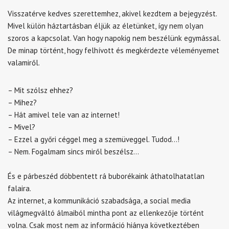
Visszatérve kedves szerettemhez, akivel kezdtem a bejegyzést.
Mivel külön háztartásban éljük az életünket, így nem olyan
szoros a kapcsolat. Van hogy napokig nem beszélünk egymással.
De minap történt, hogy felhívott és megkérdezte véleményemet
valamiről.
– Mit szólsz ehhez?
– Mihez?
– Hát amivel tele van az internet!
– Mivel?
– Ezzel a győri céggel meg a szemüveggel. Tudod…!
– Nem. Fogalmam sincs miről beszélsz…
És e párbeszéd döbbentett rá buborékaink áthatolhatatlan
falaira.
Az internet, a kommunikáció szabadsága, a social media
világmegváltó álmaiból mintha pont az ellenkezője történt
volna. Csak most nem az információ hiánya következtében