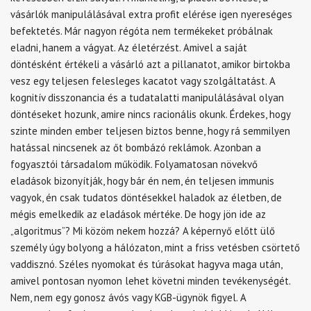
vásárlók manipulálásával extra profit elérése igen nyereséges
befektetés. Már nagyon régóta nem termékeket próbálnak
eladni, hanem a vágyat. Az életérzést. Amivel a saját
döntésként értékeli a vásárló azt a pillanatot, amikor birtokba
vesz egy teljesen felesleges kacatot vagy szolgáltatást. A
kognitív disszonancia és a tudatalatti manipulálásával olyan
döntéseket hozunk, amire nincs racionális okunk. Érdekes, hogy
szinte minden ember teljesen biztos benne, hogy rá semmilyen
hatással nincsenek az őt bombázó reklámok. Azonban a
fogyasztói társadalom működik. Folyamatosan növekvő
eladások bizonyítják, hogy bár én nem, én teljesen immunis
vagyok, én csak tudatos döntésekkel haladok az életben, de
mégis emelkedik az eladások mértéke. De hogy jön ide az
„algoritmus”? Mi közöm nekem hozzá? A képernyő előtt ülő
személy úgy bolyong a hálózaton, mint a friss vetésben csörtető
vaddisznó. Széles nyomokat és túrásokat hagyva maga után,
amivel pontosan nyomon lehet követni minden tevékenységét.
Nem, nem egy gonosz ávós vagy KGB-ügynök figyel. A