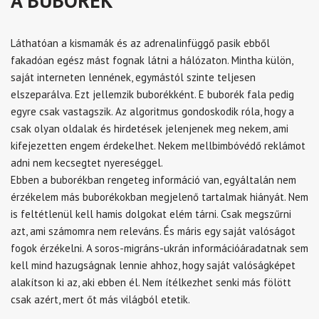
A BUBORÉK
Láthatóan a kismamák és az adrenalinfüggő pasik ebből
fakadóan egész mást fognak látni a hálózaton. Mintha külön,
saját interneten lennének, egymástól szinte teljesen
elszeparálva. Ezt jellemzik buborékként. E buborék fala pedig
egyre csak vastagszik. Az algoritmus gondoskodik róla, hogy a
csak olyan oldalak és hirdetések jelenjenek meg nekem, ami
kifejezetten engem érdekelhet. Nekem mellbimbóvédő reklámot
adni nem kecsegtet nyereséggel.
Ebben a buborékban rengeteg információ van, egyáltalán nem
érzékelem más buborékokban megjelenő tartalmak hiányát. Nem
is feltétlenül kell hamis dolgokat elém tárni. Csak megszűrni
azt, ami számomra nem releváns. És máris egy saját valóságot
fogok érzékelni. A soros-migráns-ukrán információáradatnak sem
kell mind hazugságnak lennie ahhoz, hogy saját valóságképet
alakítson ki az, aki ebben él. Nem ítélkezhet senki más fölött
csak azért, mert őt más világból etetik.