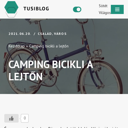
Sötét
Világos
Skip
to
content
2021.06.20.
CSALÁD
,
VÁROS
Kezdőlap
»
Camping bicikli a lejtőn
CAMPING BICIKLI A
LEJTŐN
0