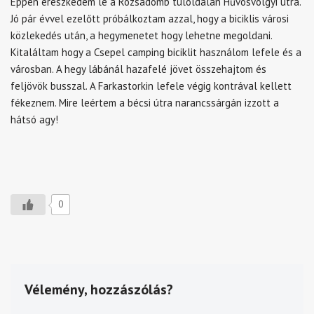
Éppen ereszkedem le a Rózsadomb túloldalán Hűvösvölgyi útra.
Jó pár évvel ezelőtt próbálkoztam azzal, hogy a biciklis városi
közlekedés után, a hegymenetet hogy lehetne megoldani.
Kitaláltam hogy a Csepel camping biciklit használom lefele és a
városban. A hegy lábánál hazafelé jövet összehajtom és
feljövök busszal. A Farkastorkin lefele végig kontrával kellett
fékeznem. Mire leértem a bécsi útra narancssárgán izzott a
hátsó agy!
0
Vélemény, hozzászólás?