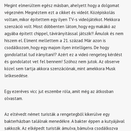
Megint elmerültem egész másban, ahelyett hogy a dolgomat
végezném. Megnéztem ezt a cikket és videót. Középiskolás
voltam, mikor építettem egy ilyen TV-s videójátékot. Mekkora
szenzáció volt. Most döbbenten látom, hogy egy makákó az
agyába épített chippel, távirányítással játszik!! Ámulok és nem
hiszem el. Elment mellettem a 21. század. Már azon is
csodálkozom, hogy egy majom ilyen intelligens. De hogy
gondolattal tud irányítani!? Azért ez a videó rengeteg kérdést
és gondolatot vet fel bennem! Szóhoz nem jutok. Az observe
közel sem tartja akkora szenzációnak, mint amekkora Musk
lelkesedése.
Egy ezeréves vicc jut eszembe róla, amit még az átkosban
olvastam.
Az eltévedt német turisták a rengetegből kikerülve egy
bakterházban találnak menedékre. A bakter éppen a kutyájával
sakkozik. Az elképedt turisták ámulva, bámulva csodálkozva