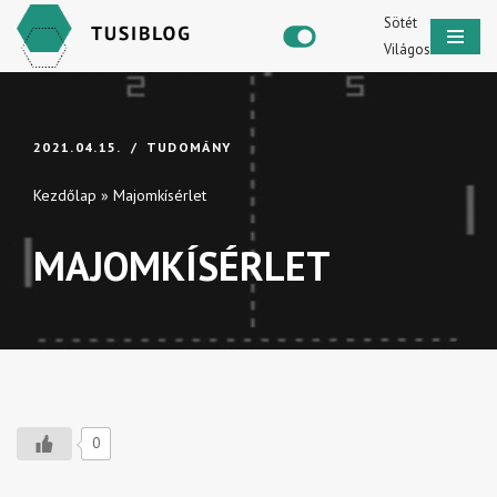
Sötét
Világos
Skip
to
content
2021.04.15.
TUDOMÁNY
Kezdőlap
»
Majomkísérlet
MAJOMKÍSÉRLET
0