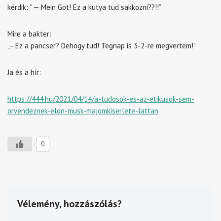
kérdik: ” — Mein Got! Ez a kutya tud sakkozni??!!”
Mire a bakter:
„– Ez a pancser? Dehogy tud! Tegnap is 3-2-re megvertem!”
Ja és a hír:
https://444.hu/2021/04/14/a-tudosok-es-az-etikusok-sem-
orvendeznek-elon-musk-majomkiserlete-lattan
0
Vélemény, hozzászólás?