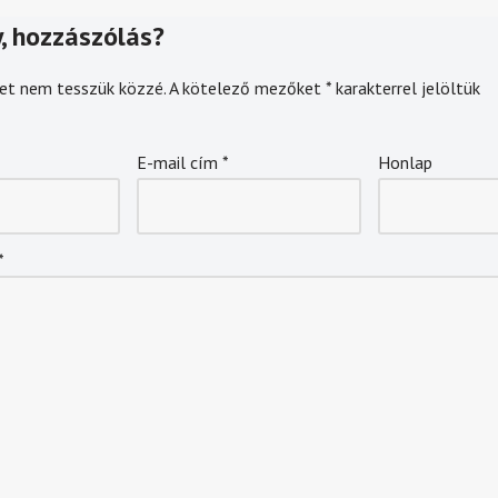
, hozzászólás?
et nem tesszük közzé.
A kötelező mezőket
*
karakterrel jelöltük
E-mail cím
*
Honlap
*