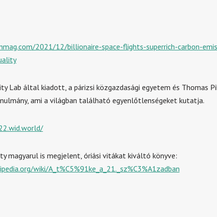
inmag.com/2021/12/billionaire-space-flights-superrich-carbon-emis
ality
ity Lab által kiadott, a párizsi közgazdasági egyetem és Thomas P
nulmány, ami a világban található egyenlőtlenségeket kutatja.
22.wid.world/
y magyarul is megjelent, óriási vitákat kiváltó könyve:
ikipedia.org/wiki/A_t%C5%91ke_a_21._sz%C3%A1zadban