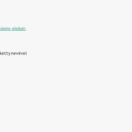
sions-global-
iketty nevével