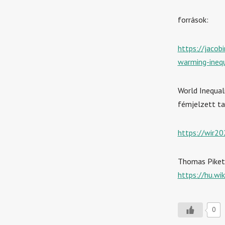
források:
https://jacob
warming-inequ
World Inequal
fémjelzett ta
https://wir20
Thomas Pikett
https://hu.w
0