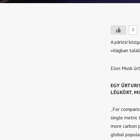
0
A párizsi köz
világban talá
Elon Musk űrt
EGY ŰRTURI
LÉGKÖRT, M
„For comparis
single metric 
more carbon 
global populat