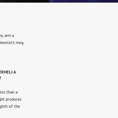
y, ami a
bbentett meg.
RHELI A
!
ess than a
ight produces
ghth of the