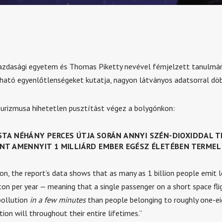
gazdasági egyetem és Thomas Piketty nevével fémjelzett tanulmán
lható egyenlőtlenségeket kutatja, nagyon látványos adatsorral dö
urizmusa hihetetlen pusztítást végez a bolygónkon:
STA NÉHÁNY PERCES ÚTJA SORÁN ANNYI SZÉN-DIOXIDDAL TE
INT AMENNYIT 1 MILLIÁRD EMBER EGÉSZ ÉLETÉBEN TERMEL
on, the report’s data shows that as many as 1 billion people emit l
ton per year — meaning that a single passenger on a short space fl
pollution
in a few minutes
than people belonging to roughly one-ei
ion will throughout their entire lifetimes.”