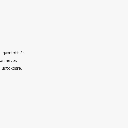
, gyártott és
zán neves –
 üstökösre,