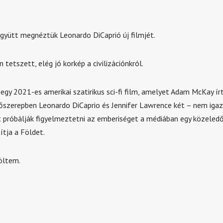
gyütt megnéztük Leonardo DiCaprió új filmjét.
tetszett, elég jó korkép a civilizációnkról.
egy 2021-es amerikai szatirikus sci-fi film, amelyet Adam McKay írt
főszerepben Leonardo DiCaprio és Jennifer Lawrence két – nem iga
t próbálják figyelmeztetni az emberiséget a médiában egy közeledő
ítja a Földet.
röltem.