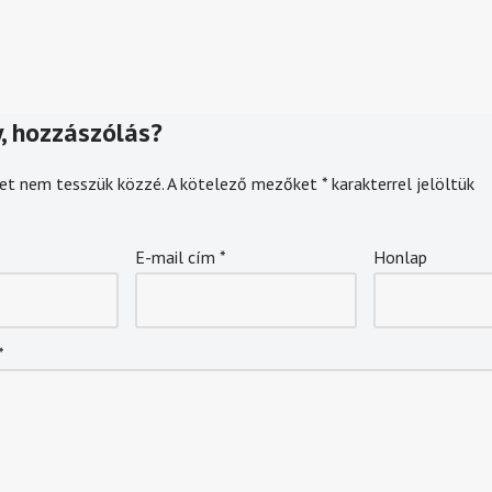
, hozzászólás?
et nem tesszük közzé.
A kötelező mezőket
*
karakterrel jelöltük
E-mail cím
*
Honlap
*