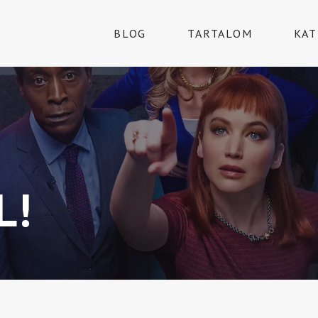
BLOG
TARTALOM
KAT
L!