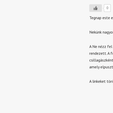
0
Tegnap este e
Nekünk nagyon 
A Ne nézz fel 
rendezett. A 
csillagászkén
amely elpuszt
A linkeket tö