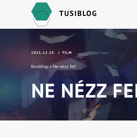
Skip
to
content
2021.12.25.
FILM
Kezdőlap
»
Ne nézz fel!
NE NÉZZ FE