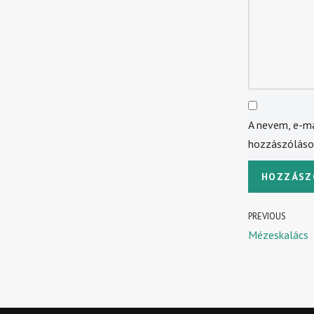
A nevem, e-m
hozzászólás
PREVIOUS
Mézeskalács