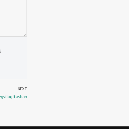
ő
NEXT
gvilágításban