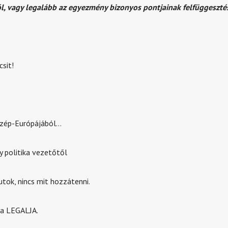
, vagy legalább az egyezmény bizonyos pontjainak felfüggeszté
sit!
özép-Európájából…
y politika vezetőtől
tok, nincs mit hozzátenni.
 a LEGALJA.