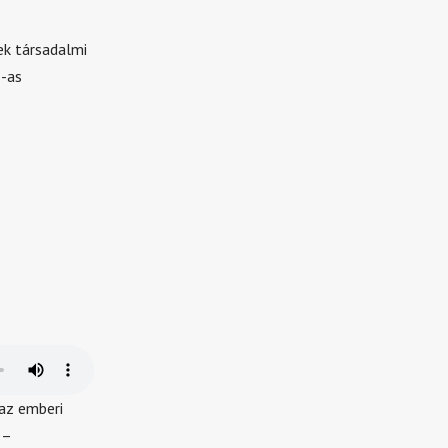
ek társadalmi
8-as
 az emberi
 –