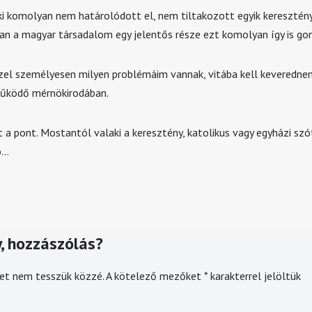
 komolyan nem határolódott el, nem tiltakozott egyik keresztén
an a magyar társadalom egy jelentős része ezt komolyan így is gon
zzel személyesen milyen problémáim vannak, vitába kell keveredne
űködő mérnökirodában.
a pont. Mostantól valaki a keresztény, katolikus vagy egyházi szót 
ó…
, hozzászólás?
et nem tesszük közzé.
A kötelező mezőket
*
karakterrel jelöltük