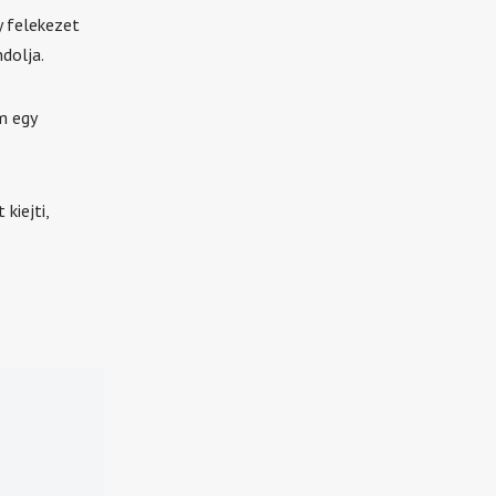
y felekezet
dolja.
m egy
kiejti,