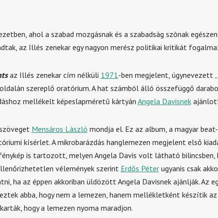
yezetben, ahol a szabad mozgásnak és a szabadság szónak egészen 
dtak, az Illés zenekar egy nagyon merész politikai kritikát fogalm
ts
az Illés zenekar cím nélküli
1971
-ben megjelent, úgynevezett „
oldalán szereplő oratórium. A hat számból álló összefüggő darabo
adáshoz mellékelt képeslapméretű kártyán
Angela Davisnek
ajánlot
őszöveget
Mensáros László
mondja el. Ez az album, a magyar beat
tóriumi kísérlet. A mikrobarázdás hanglemezen megjelent első kiad
fénykép is tartozott, melyen Angela Davis volt látható bilincsben,
Ellenőrizhetetlen vélemények szerint
Erdős Péter
ugyanis csak akko
tni, ha az éppen akkoriban üldözött Angela Davisnek ajánlják. Az e
eztek abba, hogy nem a lemezen, hanem mellékletként készítik az 
karták, hogy a lemezen nyoma maradjon.