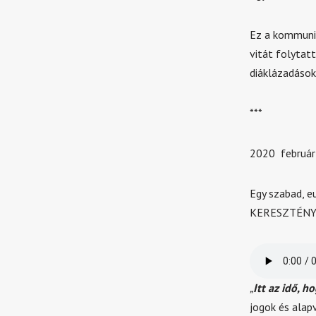
Ez a kommunis
vitát folytat
diáklázadások
***
2020 február 
Egy szabad, e
KERESZTÉNY(!)
„
Itt az idő, 
jogok és alap