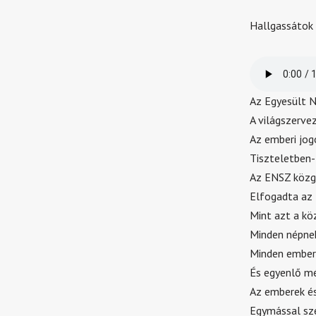
Hallgassátok 
Az Egyesült 
A világszerve
Az emberi jog
Tiszteletben-
Az ENSZ közg
Elfogadta az
Mint azt a kö
Minden népnek
Minden ember 
És egyenlő mé
Az emberek és
Egymással sze