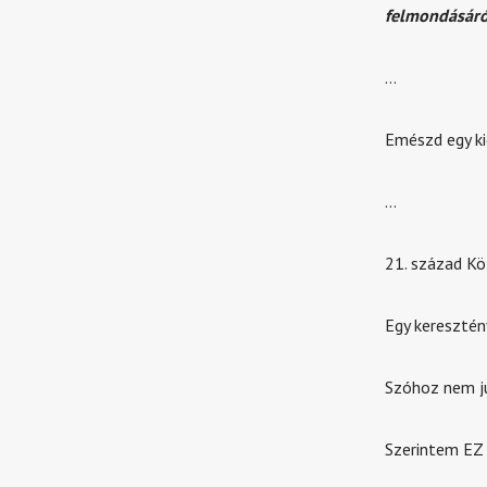
felmondásáról
…
Emészd egy kic
…
21. század K
Egy keresztén
Szóhoz nem ju
Szerintem EZ