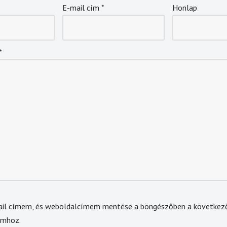
E-mail cím
*
Honlap
*
ail címem, és weboldalcímem mentése a böngészőben a következ
omhoz.