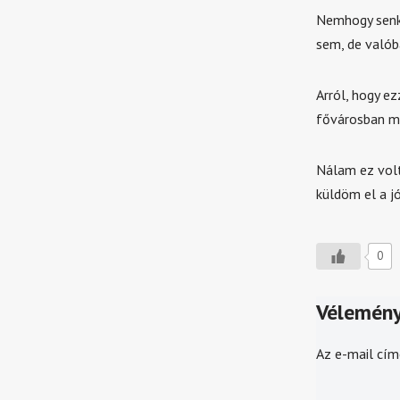
Nemhogy senki
sem, de valób
Arról, hogy e
fővárosban m
Nálam ez volt 
küldöm el a j
0
Vélemény
Az e-mail cím