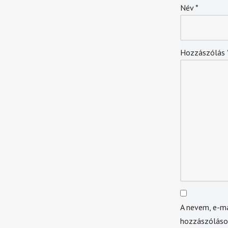
Név
*
Hozzászólás
A nevem, e-m
hozzászólás