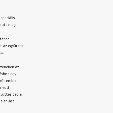
speciális
azott meg.
fehér
t az együttes
ta.
-zenében az
áshoz egy
 két ember
r volt
gyüttes tagjai
ajánlást,