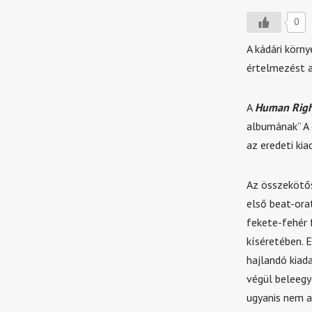
0
A kádári körn
értelmezést a
A
Human Righ
albumának” A 
az eredeti ki
Az összeköt
első beat-ora
fekete-fehér 
kíséretében. 
hajlandó kiada
végül beleegy
ugyanis nem a