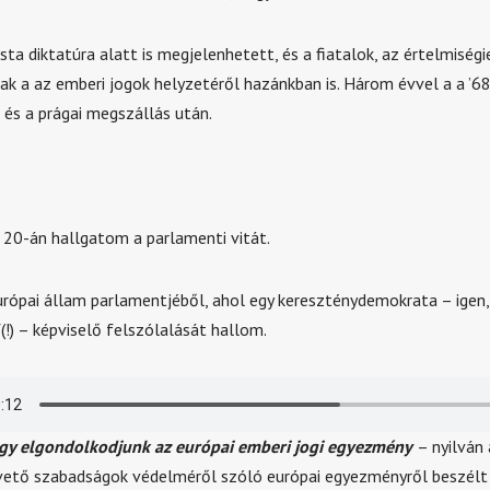
ta diktatúra alatt is megjelenhetett, és a fiatalok, az értelmiségi
tak a az emberi jogok helyzetéről hazánkban is. Három évvel a a ’6
 és a prágai megszállás után.
20-án hallgatom a parlamenti vitát.
urópai állam parlamentjéből, ahol egy kereszténydemokrata – igen,
 – képviselő felszólalását hallom.
hogy elgondolkodjunk az európai emberi jogi egyezmény
– nyilván
vető szabadságok védelméről szóló európai egyezményről beszélt