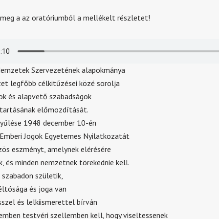
meg a az oratóriumból a mellékelt részletet!
Nemzetek Szervezetének alapokmánya
zet legfőbb célkitűzései közé sorolja
ok és alapvető szabadságok
tartásának előmozdítását.
yűlése 1948 december 10-én
 Emberi Jogok Egyetemes Nyilatkozatát
zös eszményt, amelynek elérésére
, és minden nemzetnek törekednie kell.
szabadon születik,
ltósága és joga van
szel és lelkiismerettel bírván
mben testvéri szellemben kell, hogy viseltessenek