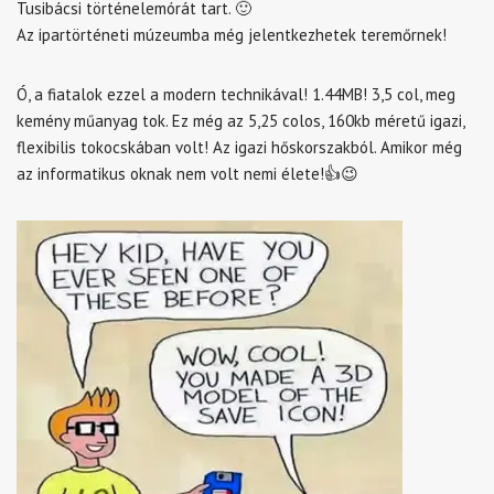
Tusibácsi történelemórát tart. 🙂
Az ipartörténeti múzeumba még jelentkezhetek teremőrnek!
Ó, a fiatalok ezzel a modern technikával! 1.44MB! 3,5 col, meg
kemény műanyag tok. Ez még az 5,25 colos, 160kb méretű igazi,
flexibilis tokocskában volt! Az igazi hőskorszakból. Amikor még
az informatikus oknak nem volt nemi élete!👍😉