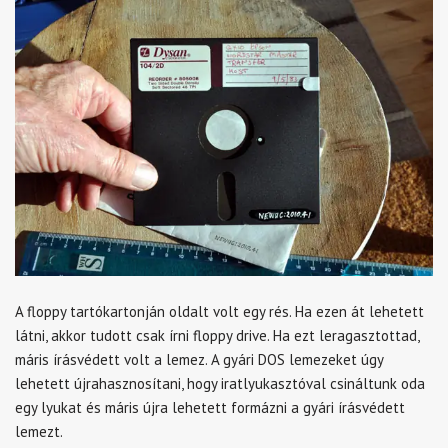
A floppy tartókartonján oldalt volt egy rés. Ha ezen át lehetett
látni, akkor tudott csak írni floppy drive. Ha ezt leragasztottad,
máris írásvédett volt a lemez. A gyári DOS lemezeket úgy
lehetett újrahasznosítani, hogy iratlyukasztóval csináltunk oda
egy lyukat és máris újra lehetett formázni a gyári írásvédett
lemezt.