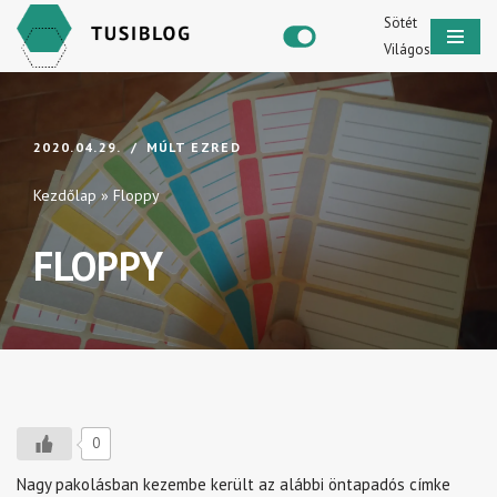
Sötét
Világos
Skip
to
content
2020.04.29.
MÚLT EZRED
Kezdőlap
»
Floppy
FLOPPY
0
Nagy pakolásban kezembe került az alábbi öntapadós címke