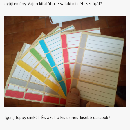
gyűjtemény. Vajon kitalálja-e valaki mi célt szolgál?
Igen, floppy címkék. És azok a kis színes, kisebb darabok?