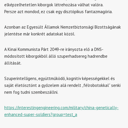
elképzelhetetlen kiborgok létrehozása válhat valóra.
Persze azt mondod, ez csak egy disztópikus fantazmagória.
Azonban az Egyesült Államok Nemzetbiztonsági Bizottságának
jelentése már konkrét adatokat közöl.
A Kinai Kommunista Párt 2049-re irányozta elő a DNS-
módosított kiborgokból álló szuperhadsereg hadrendbe
állítását.
Szuperintelligens, együttműködő, kognitív képességekkel és
saját életösztönt a győzelem alá rendelt „félrobotokkal” senki
nem fog tudni szembeszállni.
https://interestingengineering.com/military/china-genetically-
enhanced-super-soldiers?group=test_a