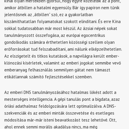
kínai olyan mértékben gyorsul, hogy egyre közeledik az a pont,
amikor átbillen a hatalmi egyensúly. Bár így papíron nem tűnik
jelentősnek az „átbillen” szó, ez a gyakorlatban
kiszámíthatatlan folyamatokat szokott elindítani. És erre Kína
sokkal tudatosabban már most készül. Az ázsiai népek sokat
tanulmányozott összefogása, az európai egocentrikus
gondolkodás számára érthetetlen közösségi szellem olyan
erőforrásokat tud felszabadítani, ami nálunk elképzelhetetlen.
Az elszigetelt és titkos kutatások, a napvilágra került ember-
klónozási kísérletek, valamint az emberi jogokat semmibe vevő
emberanyag felhasználás semmilyen gátat nem támaszt
etikátlannak számító fejlesztésekkel szemben.
Az emberi DNS tanulmányozásához hatalmas lökést adott a
mesterséges intelligencia. A gépi tanulás pont a bigdata, azaz
óriási adathalmaz feldolgozására lett optimalizálva. A DNS-
szekvenciák és az emberi minták összevetése és esetleges
módosítása már-már isteni beavatkozást tesz lehetővé. Ott,
ahol ennek semmi morális akadálya nincs, ma még