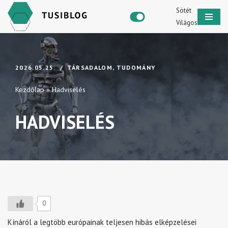
Sötét
Világos
Skip
to
content
2026.05.25.
TÁRSADALOM
,
TUDOMÁNY
Kezdőlap
»
Hadviselés
HADVISELÉS
0
Kínáról a legtöbb európainak teljesen hibás elképzelései