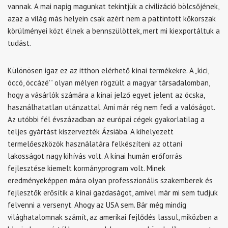
vannak. A mai napig magunkat tekintjük a civilizáció bölcsőjének,
azaz a világ más helyein csak azért nem a pattintott kőkorszak
körülményei közt élnek a bennszülöttek, mert mi kiexportáltuk a
tudást.
Különösen igaz ez az itthon elérhető kínai termékekre. A „kici,
óccó, öccázé’” olyan mélyen rögzült a magyar társadalomban,
hogy a vásárlók számára a kínai jelző egyet jelent az ócska,
használhatatlan utánzattal. Ami már rég nem fedi a valóságot.
Az utóbbi fél évszázadban az európai cégek gyakorlatilag a
teljes gyártást kiszervezték Ázsiába. A kihelyezett
termelőeszközök használatára felkészíteni az ottani
lakosságot nagy kihívás volt. A kínai humán erőforrás
fejlesztése kiemelt kormányprogram volt. Minek
eredményeképpen mára olyan professzionális szakemberek és
fejlesztők erősítik a kínai gazdaságot, amivel már mi sem tudjuk
felvenni a versenyt. Ahogy az USA sem. Bár még mindig
világhatalomnak számít, az amerikai fejlődés lassul, miközben a