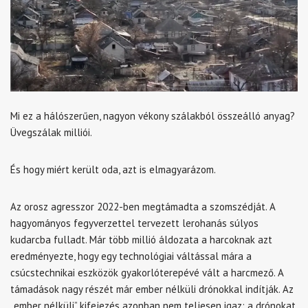
Mi ez a hálószerűen, nagyon vékony szálakból összeálló anyag?
Üvegszálak milliói.
És hogy miért került oda, azt is elmagyarázom.
Az orosz agresszor 2022-ben megtámadta a szomszédját. A
hagyományos fegyverzettel tervezett lerohanás súlyos
kudarcba fulladt. Már több millió áldozata a harcoknak azt
eredményezte, hogy egy technológiai váltással mára a
csúcstechnikai eszközök gyakorlóterepévé vált a harcmező. A
támadások nagy részét már ember nélküli drónokkal indítják. Az
„ember nélküli” kifejezés azonban nem teljesen igaz: a drónokat