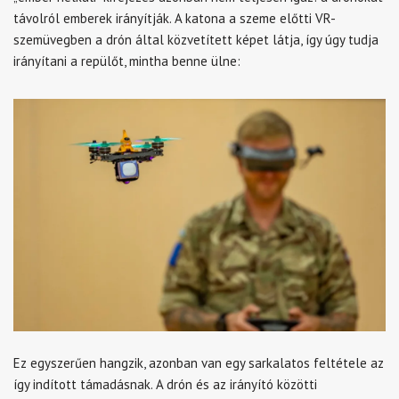
távolról emberek irányítják. A katona a szeme előtti VR-
szemüvegben a drón által közvetített képet látja, így úgy tudja
irányítani a repülőt, mintha benne ülne:
Ez egyszerűen hangzik, azonban van egy sarkalatos feltétele az
így indított támadásnak. A drón és az irányító közötti