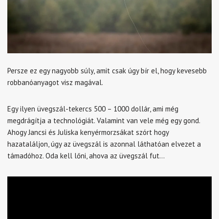
Persze ez egy nagyobb súly, amit csak úgy bír el, hogy kevesebb
robbanóanyagot visz magával.
Egy ilyen üvegszál-tekercs 500 – 1000 dollár, ami még
megdrágítja a technológiát. Valamint van vele még egy gond.
Ahogy Jancsi és Juliska kenyérmorzsákat szórt hogy
hazataláljon, úgy az üvegszál is azonnal láthatóan elvezet a
támadóhoz. Oda kell lőni, ahova az üvegszál fut…