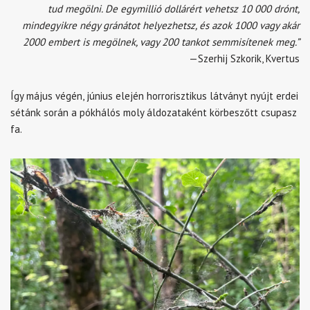
tud megölni. De egymillió dollárért vehetsz 10 000 drónt,
mindegyikre négy gránátot helyezhetsz, és azok 1000 vagy akár
2000 embert is megölnek, vagy 200 tankot semmisítenek meg.”
—Szerhij Szkorik, Kvertus
Így május végén, június elején horrorisztikus látványt nyújt erdei
sétánk során a pókhálós moly áldozataként körbeszőtt csupasz
fa.