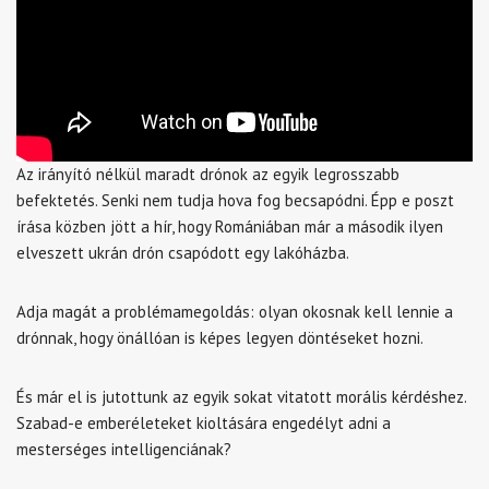
Az irányító nélkül maradt drónok az egyik legrosszabb
befektetés. Senki nem tudja hova fog becsapódni. Épp e poszt
írása közben jött a hír, hogy Romániában már a második ilyen
elveszett ukrán drón csapódott egy lakóházba.
Adja magát a problémamegoldás: olyan okosnak kell lennie a
drónnak, hogy önállóan is képes legyen döntéseket hozni.
És már el is jutottunk az egyik sokat vitatott morális kérdéshez.
Szabad-e emberéleteket kioltására engedélyt adni a
mesterséges intelligenciának?