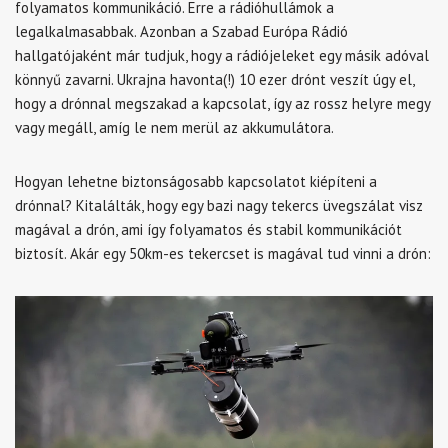
folyamatos kommunikáció. Erre a rádióhullámok a
legalkalmasabbak. Azonban a Szabad Európa Rádió
hallgatójaként már tudjuk, hogy a rádiójeleket egy másik adóval
könnyű zavarni. Ukrajna havonta(!) 10 ezer drónt veszít úgy el,
hogy a drónnal megszakad a kapcsolat, így az rossz helyre megy
vagy megáll, amíg le nem merül az akkumulátora.
Hogyan lehetne biztonságosabb kapcsolatot kiépíteni a
drónnal? Kitalálták, hogy egy bazi nagy tekercs üvegszálat visz
magával a drón, ami így folyamatos és stabil kommunikációt
biztosít. Akár egy 50km-es tekercset is magával tud vinni a drón: