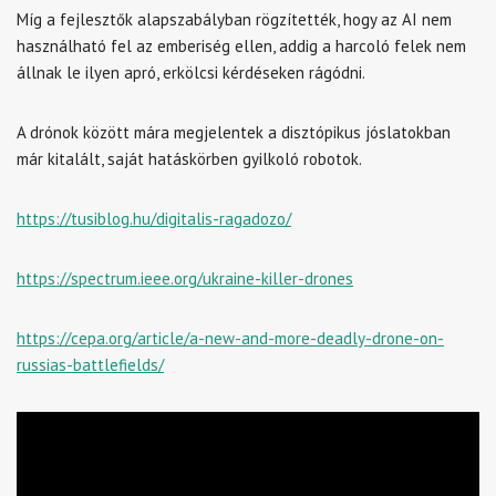
Míg a fejlesztők alapszabályban rögzítették, hogy az AI nem
használható fel az emberiség ellen, addig a harcoló felek nem
állnak le ilyen apró, erkölcsi kérdéseken rágódni.
A drónok között mára megjelentek a disztópikus jóslatokban
már kitalált, saját hatáskörben gyilkoló robotok.
https://tusiblog.hu/digitalis-ragadozo/
https://spectrum.ieee.org/ukraine-killer-drones
https://cepa.org/article/a-new-and-more-deadly-drone-on-
russias-battlefields/