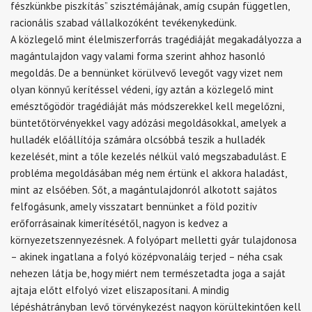
fészkünkbe piszkítás” szisztémájának, amíg csupán független,
racionális szabad vállalkozóként tevékenykedünk.
A közlegelő mint élelmiszerforrás tragédiáját megakadályozza a
magántulajdon vagy valami forma szerint ahhoz hasonló
megoldás. De a bennünket körülvevő levegőt vagy vizet nem
olyan könnyű kerítéssel védeni, így aztán a közlegelő mint
emésztőgödör tragédiáját más módszerekkel kell megelőzni,
büntetőtörvényekkel vagy adózási megoldásokkal, amelyek a
hulladék előállítója számára olcsóbbá teszik a hulladék
kezelését, mint a tőle kezelés nélkül való megszabadulást. E
probléma megoldásában még nem értünk el akkora haladást,
mint az elsőében. Sőt, a magántulajdonról alkotott sajátos
felfogásunk, amely visszatart bennünket a föld pozitív
erőforrásainak kimerítésétől, nagyon is kedvez a
környezetszennyezésnek. A folyópart melletti gyár tulajdonosa
– akinek ingatlana a folyó középvonaláig terjed – néha csak
nehezen látja be, hogy miért nem természetadta joga a saját
ajtaja előtt elfolyó vizet eliszaposítani. A mindig
lépéshátrányban levő törvénykezést nagyon körültekintően kell