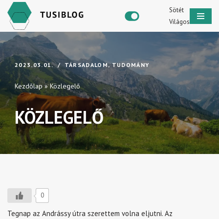
Sötét
Világos
Skip
to
content
2023.03.01.
TÁRSADALOM
,
TUDOMÁNY
Kezdőlap
»
Közlegelő
KÖZLEGELŐ
0
Tegnap az Andrássy útra szerettem volna eljutni. Az