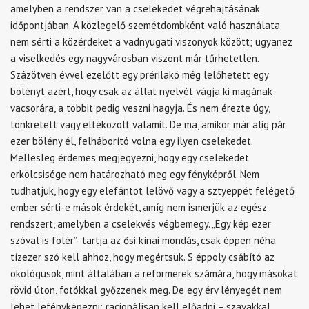
amelyben a rendszer van a cselekedet végrehajtásának
időpontjában. A közlegelő szemétdombként való használata
nem sérti a közérdeket a vadnyugati viszonyok között; ugyanez
a viselkedés egy nagyvárosban viszont már tűrhetetlen.
Százötven évvel ezelőtt egy prérilakó még lelőhetett egy
bölényt azért, hogy csak az állat nyelvét vágja ki magának
vacsorára, a többit pedig veszni hagyja. És nem érezte úgy,
tönkretett vagy eltékozolt valamit. De ma, amikor már alig pár
ezer bölény él, felháborító volna egy ilyen cselekedet.
Mellesleg érdemes megjegyezni, hogy egy cselekedet
erkölcsisége nem határozható meg egy fényképről. Nem
tudhatjuk, hogy egy elefántot lelövő vagy a sztyeppét felégető
ember sérti-e mások érdekét, amíg nem ismerjük az egész
rendszert, amelyben a cselekvés végbemegy. „Egy kép ezer
szóval is fölér”- tartja az ősi kínai mondás, csak éppen néha
tízezer szó kell ahhoz, hogy megértsük. S éppoly csábító az
ökológusok, mint általában a reformerek számára, hogy másokat
rövid úton, fotókkal győzzenek meg. De egy érv lényegét nem
lehet lefényképezni: racionálisan kell előadni – szavakkal.