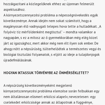
hozzáigazítani a közlegelőknek ehhez az újonnan felmerült
aspektusához.
A környezetszennyezési probléma a népességnövekedés egyik
következménye. Annak idején nem sokat számított, hogy a
magányosan élő vadnyugati telepes hova tette a hulladékait. „A
folyóvíz tíz mérföldenként megtisztul” – mondta valamikor a
nagyapám, s ez a mítosz az ő gyermekkorában még elég közel
járt az igazsághoz, mert akkor még nem élt ilyen sok ember. De
ahogy nőtt a népsűrűség, túlterhelődtek a természetes vegyi és
biológiai tisztulási folyamatok, s eljött az ideje a tulajdonjogok
újradefiniálásának.
HOGYAN IKTASSUK TÖRVÉNYBE AZ ÖNMÉRSÉKLETET?
A népsűrűség következményeként megjelenő
környezetszennyezési probléma elemzése során felbukkan egy
nem általánosan elismert erkölcsi alapelv, nevezetesen: egy
cselekedet erkölcsisége annak az állapotnak a függvénye,