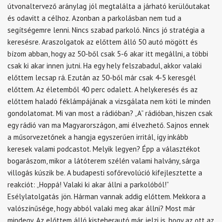
útvonaltervező aránylag jól megtalálta a járható kerülőutakat
és odavitt a célhoz. Azonban a parkolásban nem tud a
segítségemre lenni. Nincs szabad parkoló. Nincs jó stratégia a
keresésre. Araszolgatok az előttem álló 50 autó mögött és
bízom abban, hogy az 50-ből csak 5-6 akar itt megállni, a többi
csak ki akar innen jutni. Ha egy hely felszabadul, akkor valaki
előttem lecsap rá. Ezután az 50-ből már csak 4-5 keresgél
előttem. Az életemből 40 perc odalett. A helykeresés és az
előttem haladó féklámpájának a vizsgálata nem köti le minden
gondolatomat. Mi van most a rádióban? „A” rádióban, hiszen csak
egy rádió van ma Magyarországon, ami élvezhető. Sajnos ennek
a műsorvezetőnek a hangja egyszerűen irritál, így inkább
keresek valami podcastot. Melyik legyen? Épp a választékot
bogarászom, mikor a látóterem szélén valami halvány, sárga
villogás kúszik be. A budapesti sofőrevolúció kifejlesztette a
reakciót: „Hoppá! Valaki ki akar állni a parkolóból!”
Esélylatolgatás jön. Hárman vannak addig előttem. Mekkora a
valószínűsége, hogy abból valaki meg akar állni? Most már
mindegy. Az előttem álló kisteherautó már jelzi is, hogy az ott az