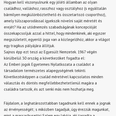
Hogyan kell viszonyulnunk egy jóléti államban az olyan
családhoz, valláshoz, rasszhoz vagy osztályhoz (s egyáltalán
bármilyen megkülönböztethető és összetartozó csoporthoz),
amely túlszaporodással igyekszik növelni saját méretét és
erejét? Ha az utódnemzés szabadságának koncepcióját
összekapcsoljuk azzal a hittel, hogy mindenkinek, aki egyszer
megszületett, egyenlő joga van a közlegelőhöz, akkor a világot
egy tragikus pályájára állítjuk.
Sajnos épp ezt teszi az Egyesült Nemzetek. 1967 végén
körülbelül 30 ország a következőket fogadta el:
Az Emberi jogok Egyetemes Nyilatkozata a családot a
társadalom természetes alapegységének tekinti.
Következésképpen a család méretével kapcsolatos minden
választás és döntés megfellebbezhetetlenül magára a
családra tartozik, és azt senki más nem hozhatja meg.
Fájdalom, a leghatározottabban tagadnunk kell ennek a jognak
az érvényességét; s miközben tagadjuk, úgy érezzük magunkat,
mint a massachusettsi Salem egy lakója, aki tagadta a