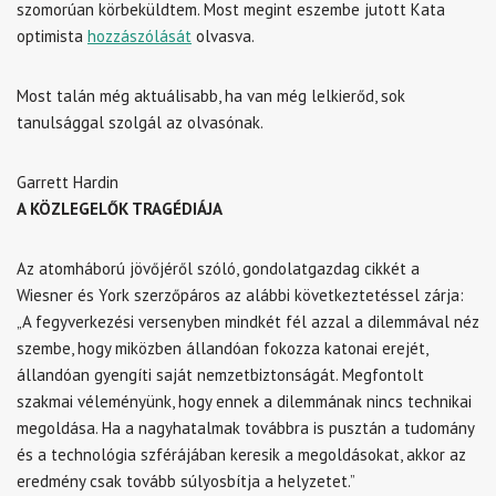
szomorúan körbeküldtem. Most megint eszembe jutott Kata
optimista
hozzászólását
olvasva.
Most talán még aktuálisabb, ha van még lelkierőd, sok
tanulsággal szolgál az olvasónak.
Garrett Hardin
A KÖZLEGELŐK TRAGÉDIÁJA
Az atomháború jövőjéről szóló, gondolatgazdag cikkét a
Wiesner és York szerzőpáros az alábbi következtetéssel zárja:
„A fegyverkezési versenyben mindkét fél azzal a dilemmával néz
szembe, hogy miközben állandóan fokozza katonai erejét,
állandóan gyengíti saját nemzetbiztonságát. Megfontolt
szakmai véleményünk, hogy ennek a dilemmának nincs technikai
megoldása. Ha a nagyhatalmak továbbra is pusztán a tudomány
és a technológia szférájában keresik a megoldásokat, akkor az
eredmény csak tovább súlyosbítja a helyzetet.”