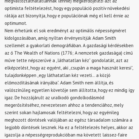
megváltoztathatatlannak lennie) megkérdőjelezi azt az
optimista feltételezést, hogy egy populáció pozitív növekedési
rátája azt bizonyítja, hogy e populációnak még el kell érnie az
optimumot.
Nem érhetünk el sok eredményt az optimális népességméret
kidolgozásában, amíg nyíltan érvényesítjük Adam Smith
szellemét a gyakorlati demográfiában. A gazdasági kérdésekben
az ő The Wealth of Nations (1776; A nemzetek gazdasága) című
műve tette népszerűvé a „láthatatlan kéz” gondolatát, azt az
elképzelést, hogy az egyént, aki „csupán a maga hasznát keresi”,
tulajdonképpen „egy láthatatlan kéz vezeti… a közjó
előmozdításának irányába”. Adam Smith nem állítja, és
valószínűleg egyetlen követője sem állította, hogy ez mindig így
igaz. De hozzájárult az uralkodó gondolkodásmód
megerősítéséhez, nevezetesen ahhoz a tendenciához, mely
szerint sokan hajlamosak feltételezni, hogy az egyénileg
meghozott döntések valójában az egész társadalom számára a
legjobb döntések lesznek. Ha ez a feltételezés helyes, akkor az
igazolja a népességreprodukcióban ma követett laissez-faire