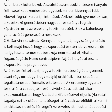
Az emberek különbözök. A születésszám csökkentésére irányuló
felhívásokkal szembesülve egyesek minden bizonnyal több
kibúvót fognak keresni, mint mások. Akiknek több gyermekük van,
a következő generációban nagyobb részarányt fognak
képviselni, mint az érzékeny lelkiismeretűek. S ez a különbség
generációról generációra növekszik.
C. G. Darwin szavaival: „Könnyen meglehet, hagy száz generáció
is kell majd hozzá, hogy a szaporodási ösztön ide vezessen, de
ha így lesz, a természet bosszúja nem marad el, kihal a
fogamzásgátló Homo contracipiens faj, és helyét átveszi a
szapora Homo progenitivus „
Az érvelés feltételezi, hogy a lelkiismeretesség és a gyermek
utáni vágy (mindegy; hogy melyik) öröklődik – bár csupán a
legáltalánosabb formális értelemben. Az eredmény ugyanaz
lesz, akár a csírasejtek révén vivődik át az attitűd, akár
exoszomatikusan, hogy A. J. Lotka kifejezésével éljünk. (Ha valaki
tagadja ezt az utóbbi lehetőséget, akárcsak az előbbit, akkor mi
az oktatás-nevelés lényege?) Az érvelés itt most a népesedési