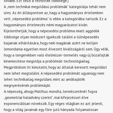
tovább. Ezt teszi a felnőttek többsége.)
A „nem technikai megoldású problémák” kategóriája tehát nem
üres. Az én álláspontom az, hagy a hagyományos értelemben
vett „népesedési probléma” is ebbe a kategóriába tartozik. Ez a
hagyományos értelmezés némi magyarázatot kíván.
Kijelenthetjük, hogy a népesedési probléma miatt aggódók
többsége olyan módszert igyekszik találni a túlnépesedés
bajainak elhárítására, hogy neki magának azért ne kelljen
lemondania egyetlen most élvezett kiváltságáról sem. Ügy vélik,
hogy a tengerekben való élelmiszer-termelés vagy új búzafajták
kinemesítése megoldja a problémát-technológiailag.
Megpróbálom itt kimutatni, hogy az általuk keresett megoldást
nem lehet megtalálni. A népesedési problémát ugyanúgy nem
lehet technikailag megoldani, mint az amőbajáték
megnyerésének problémáját.
A népesség, ahogy Malthus mondta, természeténél fogva
„geometriai haladvány szerint”, mai kifejezéssel élve
exponenciálisan növekszik. Egy véges világban ez azt jelenti,
hogy a világ javainak egy főre jutó hányada folyamatosan