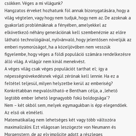
csökken. Véges a mi világunk?
Hangzatos érveket hozhatunk föl annak bizonygatására, hogy a
világ végtelen, vagy hogy nem tudjuk, hogy nem az. De azoknak a
gyakorlati problémáknak a fényében, amelyekkel az
elkövetkező néhány generációnak kell szembenéznie az előre
látható technológiával, nyilvánvaló, hogy jelentősen növeljük az
emberi nyomorúságot, ha a közeljövőben nem vesszük
figyelembe, hogy véges a földi populáció számára rendelkezésre
álló világ. A világűr nem kínál menekvést.
A véges világ csak véges populációt tarthat el; így a
népességnövekedésnek végül zérónak kell lennie. Ha ez a
feltétel teljesül, milyen helyzetbe kerül az emberiség?
Konkrétabban megvalósítható-e Bentham célja, a „lehető
legtöbb ember lehető legnagyobb fokú boldogsága”?
Nem – két okból sem, melyek egymagukban is épp elegendőek.
Az első ok elméleti.
Matematikailag nem lehetséges két vagy több változóra
maximalizálni. Ezt világosan leszögezte von Neumann és
Morgenstern, de az elv implicite adott a részleges