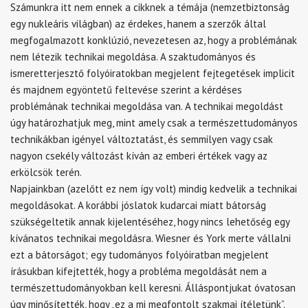
Számunkra itt nem ennek a cikknek a témája (nemzetbiztonság
egy nukleáris világban) az érdekes, hanem a szerzők által
megfogalmazott konklúzió, nevezetesen az, hogy a problémának
nem létezik technikai megoldása. A szaktudományos és
ismeretterjesztő folyóiratokban megjelent fejtegetések implicit
és majdnem egyöntetű feltevése szerint a kérdéses
problémának technikai megoldása van. A technikai megoldást
úgy határozhatjuk meg, mint amely csak a természettudományos
technikákban igényel változtatást, és semmilyen vagy csak
nagyon csekély változást kíván az emberi értékek vagy az
erkölcsök terén.
Napjainkban (azelőtt ez nem így volt) mindig kedvelik a technikai
megoldásokat. A korábbi jóslatok kudarcai miatt bátorság
szükségeltetik annak kijelentéséhez, hogy nincs lehetőség egy
kívánatos technikai megoldásra. Wiesner és York merte vállalni
ezt a bátorságot; egy tudományos folyóiratban megjelent
írásukban kifejtették, hogy a probléma megoldását nem a
természettudományokban kell keresni. Álláspontjukat óvatosan
úgy minősítették, hogy „ez a mi megfontolt szakmai ítéletünk”.