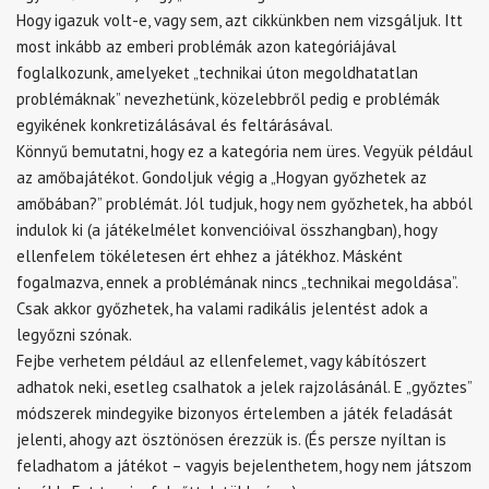
Hogy igazuk volt-e, vagy sem, azt cikkünkben nem vizsgáljuk. Itt
most inkább az emberi problémák azon kategóriájával
foglalkozunk, amelyeket „technikai úton megoldhatatlan
problémáknak” nevezhetünk, közelebbről pedig e problémák
egyikének konkretizálásával és feltárásával.
Könnyű bemutatni, hogy ez a kategória nem üres. Vegyük például
az amőbajátékot. Gondoljuk végig a „Hogyan győzhetek az
amőbában?” problémát. Jól tudjuk, hogy nem győzhetek, ha abból
indulok ki (a játékelmélet konvencióival összhangban), hogy
ellenfelem tökéletesen ért ehhez a játékhoz. Másként
fogalmazva, ennek a problémának nincs „technikai megoldása”.
Csak akkor győzhetek, ha valami radikális jelentést adok a
legyőzni szónak.
Fejbe verhetem például az ellenfelemet, vagy kábítószert
adhatok neki, esetleg csalhatok a jelek rajzolásánál. E „győztes”
módszerek mindegyike bizonyos értelemben a játék feladását
jelenti, ahogy azt ösztönösen érezzük is. (És persze nyíltan is
feladhatom a játékot – vagyis bejelenthetem, hogy nem játszom