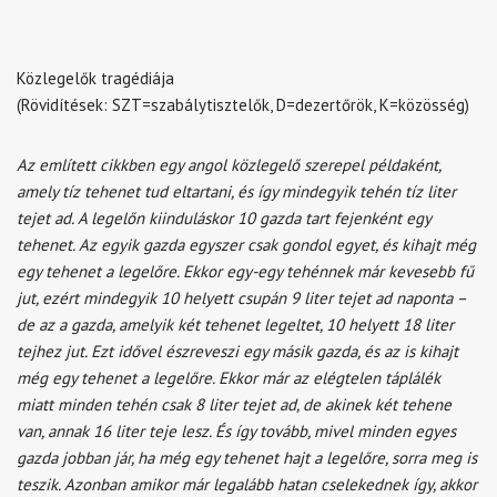
Közlegelők tragédiája
(Rövidítések: SZT=szabálytisztelők, D=dezertőrök, K=közösség)
Az említett cikkben egy angol közlegelő szerepel példaként,
amely tíz tehenet tud eltartani, és így mindegyik tehén tíz liter
tejet ad. A legelőn kiinduláskor 10 gazda tart fejenként egy
tehenet. Az egyik gazda egyszer csak gondol egyet, és kihajt még
egy tehenet a legelőre. Ekkor egy-egy tehénnek már kevesebb fű
jut, ezért mindegyik 10 helyett csupán 9 liter tejet ad naponta –
de az a gazda, amelyik két tehenet legeltet, 10 helyett 18 liter
tejhez jut. Ezt idővel észreveszi egy másik gazda, és az is kihajt
még egy tehenet a legelőre. Ekkor már az elégtelen táplálék
miatt minden tehén csak 8 liter tejet ad, de akinek két tehene
van, annak 16 liter teje lesz. És így tovább, mivel minden egyes
gazda jobban jár, ha még egy tehenet hajt a legelőre, sorra meg is
teszik. Azonban amikor már legalább hatan cselekednek így, akkor