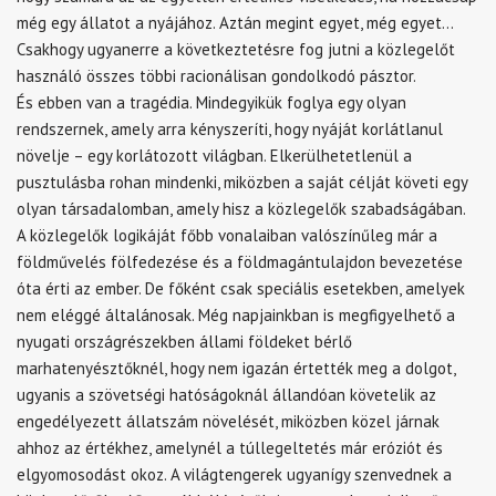
még egy állatot a nyájához. Aztán megint egyet, még egyet…
Csakhogy ugyanerre a következtetésre fog jutni a közlegelőt
használó összes többi racionálisan gondolkodó pásztor.
És ebben van a tragédia. Mindegyikük foglya egy olyan
rendszernek, amely arra kényszeríti, hogy nyáját korlátlanul
növelje – egy korlátozott világban. Elkerülhetetlenül a
pusztulásba rohan mindenki, miközben a saját célját követi egy
olyan társadalomban, amely hisz a közlegelők szabadságában.
A közlegelők logikáját főbb vonalaiban valószínűleg már a
földművelés fölfedezése és a földmagántulajdon bevezetése
óta érti az ember. De főként csak speciális esetekben, amelyek
nem eléggé általánosak. Még napjainkban is megfigyelhető a
nyugati országrészekben állami földeket bérlő
marhatenyésztőknél, hogy nem igazán értették meg a dolgot,
ugyanis a szövetségi hatóságoknál állandóan követelik az
engedélyezett állatszám növelését, miközben közel járnak
ahhoz az értékhez, amelynél a túllegeltetés már eróziót és
elgyomosodást okoz. A világtengerek ugyanígy szenvednek a