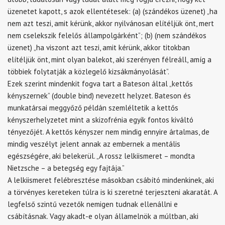
üzenetet kapott, s azok ellentétesek: (a) (szándékos üzenet) „ha
nem azt teszi, amit kérünk, akkor nyilvánosan elítéljük önt, mert
nem cselekszik felelős állampolgárként”; (b) (nem szándékos
üzenet) „ha viszont azt teszi, amit kérünk, akkor titokban
elítéljük önt, mint olyan balekot, aki szerényen félreáll, amíg a
többiek folytatják a közlegelő kizsákmányolását”.
Ezek szerint mindenkit fogva tart a Bateson által „kettős
kényszernek” (double bind) nevezett helyzet. Bateson és
munkatársai meggyőző példán szemléltetik a kettős
kényszerhelyzetet mint a skizofrénia egyik fontos kiváltó
tényezőjét. A kettős kényszer nem mindig ennyire ártalmas, de
mindig veszélyt jelent annak az embernek a mentális
egészségére, aki belekerül. „A rossz lelkiismeret – mondta
Nietzsche – a betegség egy fajtája.”
A lelkiismeret felébresztése másokban csábító mindenkinek, aki
a törvényes kereteken túlra is ki szeretné terjeszteni akaratát. A
legfelső szintű vezetők nemigen tudnak ellenállni e
csábításnak. Vagy akadt-e olyan államelnök a múltban, aki