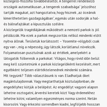
közlegelő-filozófia továbbélésétől. A tengerrel rendelkező
országok automatikusan „a tengerek szabadsága” jelszóhoz
tartják magukat, azt hangoztatva, hogy hisznek „az óceánok
kimeríthetetlen gazdagságában”, egymás után sodorják a hal-
és bálnafajtákat a kipusztulás szélére.
A közlegelők tragédiájának működését a nemzeti parkok is jól
példázzák. Ma ezek a parkok megszorítás nélkül mindenki előtt
nyitva állnak. Területük korlátozott – Yosemite-völgyből csak
egy van -, míg a népesség, úgy látszik, korlátlanul növekszik.
Folyamatosan pusztulnak azok az értékek, amelyekért a
látogatók fölkeresik a parkokat: Világos, hogy rövid időn belül
meg kell szüntetnünk e parkok közlegelőkénti kezelését, mert
egyébként teljesen elértéktelenednek mindenki számára.
Mit tegyünk? Több választásunk is van. Eladhatjuk őket
magántulajdonnak. Vagy megtarthatjuk köztulajdonban, de
engedélyhez kötjük a belépést. Az engedélyt vagyoni alapon
lehetne osztogatni, árverési keretek közt Vagy érdemekhez
lehetne kötni, valamilyen egyezményes norma szerint. Netán
kisorsolni. Vagy érkezési sorrendben kiadni, legföljebb hosszan