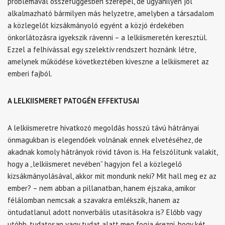
problémával összefüggésben szerepel, de ugyanilyen jól
alkalmazható bármilyen más helyzetre, amelyben a társadalom
a közlegelőt kizsákmányoló egyént a közjó érdekében
önkorlátozásra igyekszik rávenni – a lelkiismeretén keresztül.
Ezzel a felhívással egy szelektív rendszert hoznánk létre,
amelynek működése következtében kiveszne a lelkiismeret az
emberi fajból.
A LELKIISMERET PATOGÉN EFFEKTUSAI
A lelkiismeretre hivatkozó megoldás hosszú távú hátrányai
önmagukban is elegendőek volnának ennek elvetéséhez, de
akadnak komoly hátrányok rövid távon is. Ha felszólítunk valakit,
hogy a „lelkiismeret nevében” hagyjon fel a közlegelő
kizsákmányolásával, akkor mit mondunk neki? Mit hall meg ez az
ember? – nem abban a pillanatban, hanem éjszaka, amikor
félálomban nemcsak a szavakra emlékszik, hanem az
öntudatlanul adott nonverbális utasításokra is? Előbb vagy
utóbb, tudatosan vagy tudat alatt meg fogja érezni, hogy két