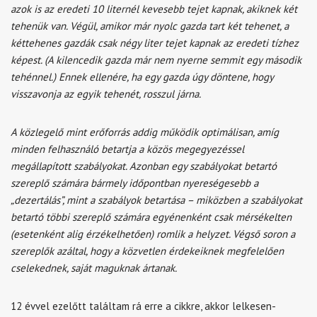
azok is az eredeti 10 liternél kevesebb tejet kapnak, akiknek két
tehenük van. Végül, amikor már nyolc gazda tart két tehenet, a
kéttehenes gazdák csak négy liter tejet kapnak az eredeti tízhez
képest. (A kilencedik gazda már nem nyerne semmit egy második
tehénnel.) Ennek ellenére, ha egy gazda úgy döntene, hogy
visszavonja az egyik tehenét, rosszul járna.
A közlegelő mint erőforrás addig működik optimálisan, amíg
minden felhasználó betartja a közös megegyezéssel
megállapított szabályokat. Azonban egy szabályokat betartó
szereplő számára bármely időpontban nyereségesebb a
„dezertálás”, mint a szabályok betartása – miközben a szabályokat
betartó többi szereplő számára egyénenként csak mérsékelten
(esetenként alig érzékelhetően) romlik a helyzet. Végső soron a
szereplők azáltal, hogy a közvetlen érdekeiknek megfelelően
cselekednek, saját maguknak ártanak.
12 évvel ezelőtt találtam rá erre a cikkre, akkor lelkesen-