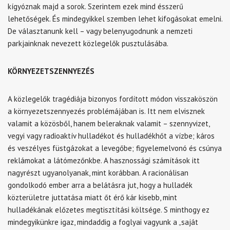
kígyóznak majd a sorok. Szerintem ezek mind ésszerű
lehetőségek. És mindegyikkel szemben lehet kifogásokat emelni.
De választanunk kell – vagy belenyugodnunk a nemzeti
parkjainknak nevezett közlegelők pusztulásába.
KÖRNYEZETSZENNYEZÉS
A közlegelők tragédiája bizonyos fordított módon visszaköszön
a környezetszennyezés problémájában is. Itt nem elvisznek
valamit a közösből, hanem beleraknak valamit – szennyvizet,
vegyi vagy radioaktív hulladékot és hulladékhőt a vízbe; káros
és veszélyes füstgázokat a levegőbe; figyelemelvonó és csúnya
reklámokat a látómezőnkbe. A hasznossági számítások itt
nagyrészt ugyanolyanak, mint korábban. A racionálisan
gondolkodó ember arra a belátásra jut, hogy a hulladék
közterületre juttatása miatt őt érő kár kisebb, mint
hulladékának előzetes megtisztítási költsége. S minthogy ez
mindegyikünkre igaz, mindaddig a foglyai vagyunk a „saját