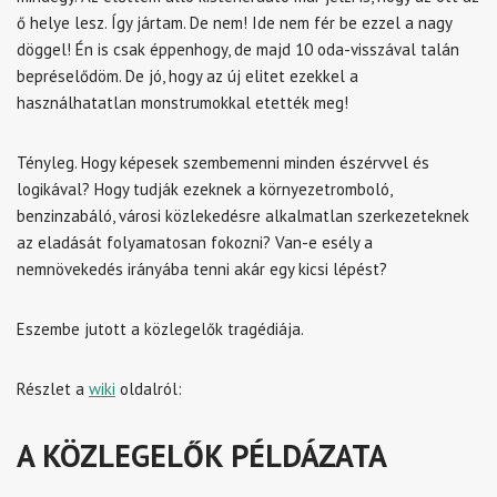
ő helye lesz. Így jártam. De nem! Ide nem fér be ezzel a nagy
döggel! Én is csak éppenhogy, de majd 10 oda-visszával talán
bepréselődöm. De jó, hogy az új elitet ezekkel a
használhatatlan monstrumokkal etették meg!
Tényleg. Hogy képesek szembemenni minden észérvvel és
logikával? Hogy tudják ezeknek a környezetromboló,
benzinzabáló, városi közlekedésre alkalmatlan szerkezeteknek
az eladását folyamatosan fokozni? Van-e esély a
nemnövekedés irányába tenni akár egy kicsi lépést?
Eszembe jutott a közlegelők tragédiája.
Részlet a
wiki
oldalról:
A KÖZLEGELŐK PÉLDÁZATA