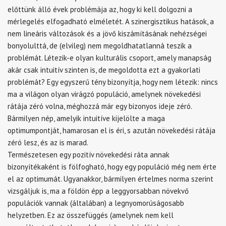
előttünk álló évek problémája az, hogy ki kell dolgozni a
mérlegelés elfogadható elméletét. A szinergisztikus hatások, a
nem lineáris változások és a jövő kiszámításának nehézségei
bonyolulttá, de (elvileg) nem megoldhatatlanná teszik a
problémát. Létezik-e olyan kulturális csoport, amely manapság
akár csak intuitív szinten is, de megoldotta ezt a gyakorlati
problémát? Egy egyszerű tény bizonyítja, hogy nem létezik: nincs
ma a világon olyan virágzó populáció, amelynek növekedési
rátája zéró volna, méghozzá már egy bizonyos ideje zéró.
Bármilyen nép, amelyik intuitíve kijelölte a maga
optimumpontját, hamarosan el is éri, s azután növekedési rátája
zéró lesz, és az is marad.
Természetesen egy pozitív növekedési ráta annak
bizonyítékaként is fölfogható, hogy egy populáció még nem érte
el az optimumát. Ugyanakkor, bármilyen értelmes norma szerint
vizsgáljuk is, ma a földön épp a leggyorsabban növekvő
populációk vannak (általában) a legnyomorúságosabb
helyzetben. Ez az összefüggés (amelynek nem kell