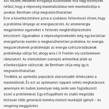
Azt hiszem, mindenki elfogadja különösebb vita vagy bizonyíték
nélkül, hogy a népesség maximalizálása nem maximalizálja a
javakat. Bentham célja megvalósíthatatlan.
Erre a következtetésre jutva a szokásos feltevéssel éltem, hogy
a probléma lényege az energiaszerzés. Az atomenergia
megjelenése egyeseket e feltevés megkérdőjelezésére
késztetett. Ugyanakkor a népességnövekedés még egy korlátlan
energiaforrás esetén is megkerülhetetlen probléma. Az energia
megszerzésének problémáját az energia szétszóródásának
problémája váltja fel, ahogy arra J. H. Fremlin oly szellemesen
rámutatott. Az elemzésben szereplő aritmetikai jelek az
ellenkezőjükre változtak; de Bentham célja még így is
megvalósíthatatlan.
Továbbá, az optimális populáció alacsonyabb lélekszámú a
maximálisnál. És ezt az optimumot roppant nehéz meghatározni;
amennyire én tudom, komolyan még senki sem foglalkozott
ezzel a problémával. Egy elfogadható és stabil megoldás
biztosan több generáció kemény elemző munkáját igényli – és
rengeteg meggyőzést.