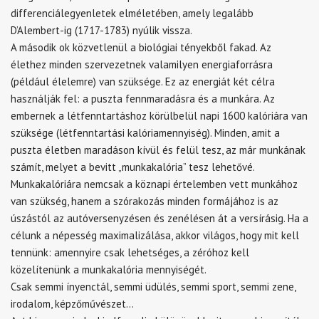
differenciálegyenletek elméletében, amely legalább
D’Alembert-ig (1717-1783) nyúlik vissza.
A második ok közvetlenül a biológiai tényekből fakad. Az
élethez minden szervezetnek valamilyen energiaforrásra
(például élelemre) van szüksége. Ez az energiát két célra
használják fel: a puszta fennmaradásra és a munkára. Az
embernek a létfenntartáshoz körülbelül napi 1600 kalóriára van
szüksége (létfenntartási kalóriamennyiség). Minden, amit a
puszta életben maradáson kívül és felül tesz, az már munkának
számít, melyet a bevitt „munkakalória” tesz lehetővé.
Munkakalóriára nemcsak a köznapi értelemben vett munkához
van szükség, hanem a szórakozás minden formájához is az
úszástól az autóversenyzésen és zenélésen át a versírásig. Ha a
célunk a népesség maximalizálása, akkor világos, hogy mit kell
tennünk: amennyire csak lehetséges, a zéróhoz kell
közelítenünk a munkakalória mennyiségét.
Csak semmi ínyenctál, semmi üdülés, semmi sport, semmi zene,
irodalom, képzőművészet…