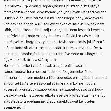
A közlegelők tragédiája a népesedési problémáknál másként
jelentkezik. Egy olyan világban, melyet pusztán a „két kutya
marakodik a koncon” elve kormányoz -, ha ugyan létezett valaha
is ilyen világ-, nem tartozik a nyilvánosságra, hogy hány gyerek
van egy családban. A túl sok gyermeket vállaló szülőknek nem
több, hanem kevesebb utódjuk lesz, mert nem lesznek képesek
megfelelően gondozni a gyermekeiket. David Lack és mások
megfigyelték, hogy egy ilyen negatív visszacsatolás jól látható
módon kontroll alatt tartja a madarak termékenységét. De az
ember nem madár, és legalábbis több évezrede már, hogy nem
úgy viselkedik, mint a szárnyasok.
Ha minden emberi család csak a saját erőforrásaira
támaszkodna; ha a nemtörődöm szülők gyermekei éhen
halnának; ha ilyen módon a túlszaporodás önmagában hordozná
a ,,büntetést” a tenyészvonal számára – akkor nem volna
közérdek a családok szaporodásának szabályozása. Csakhogy
társadalmunk mélységes elkötelezettje a jóléti államnak, s így
a közlegelő tragédiájának újabb aspektusával kénytelen
szembenézni.