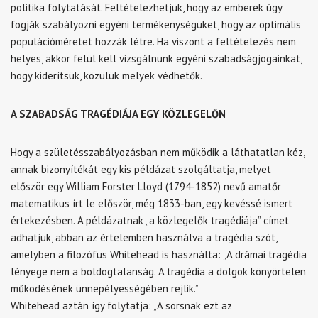
politika folytatását. Feltételezhetjük, hogy az emberek úgy
fogják szabályozni egyéni termékenységüket, hogy az optimális
populációméretet hozzák létre. Ha viszont a feltételezés nem
helyes, akkor felül kell vizsgálnunk egyéni szabadságjogainkat,
hogy kiderítsük, közülük melyek védhetők.
A SZABADSÁG TRAGÉDIÁJA EGY KÖZLEGELŐN
Hogy a születésszabályozásban nem működik a láthatatlan kéz,
annak bizonyítékát egy kis példázat szolgáltatja, melyet
először egy William Forster Lloyd (1794-1852) nevű amatőr
matematikus írt le először, még 1833-ban, egy kevéssé ismert
értekezésben. A példázatnak „a közlegelők tragédiája” címet
adhatjuk, abban az értelemben használva a tragédia szót,
amelyben a filozófus Whitehead is használta: „A drámai tragédia
lényege nem a boldogtalanság. A tragédia a dolgok könyörtelen
működésének ünnepélyességében rejlik.”
Whitehead aztán így folytatja: „A sorsnak ezt az