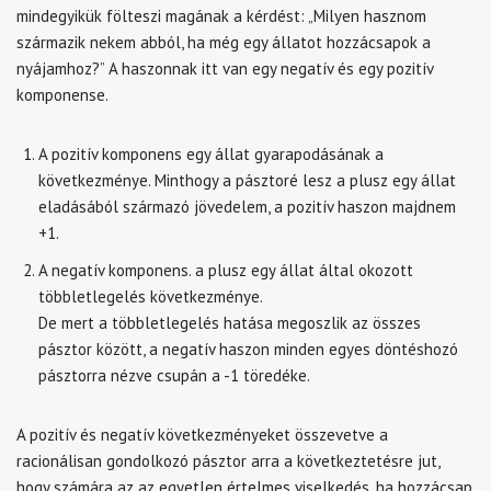
mindegyikük fölteszi magának a kérdést: „Milyen hasznom
származik nekem abból, ha még egy állatot hozzácsapok a
nyájamhoz?” A haszonnak itt van egy negatív és egy pozitív
komponense.
A pozitív komponens egy állat gyarapodásának a
következménye. Minthogy a pásztoré lesz a plusz egy állat
eladásából származó jövedelem, a pozitív haszon majdnem
+1.
A negatív komponens. a plusz egy állat által okozott
többletlegelés következménye.
De mert a többletlegelés hatása megoszlik az összes
pásztor között, a negatív haszon minden egyes döntéshozó
pásztorra nézve csupán a -1 töredéke.
A pozitív és negatív következményeket összevetve a
racionálisan gondolkozó pásztor arra a következtetésre jut,
hogy számára az az egyetlen értelmes viselkedés, ha hozzácsap