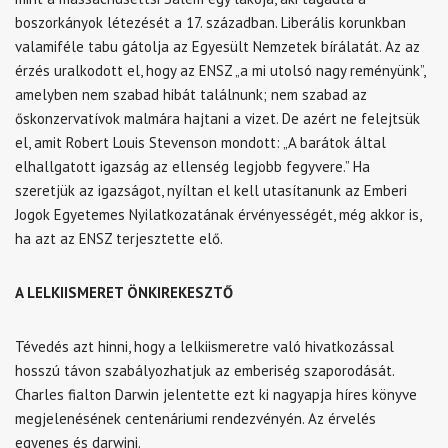
boszorkányok létezését a 17. században. Liberális korunkban
valamiféle tabu gátolja az Egyesült Nemzetek bírálatát. Az az
érzés uralkodott el, hogy az ENSZ „a mi utolsó nagy reményünk”,
amelyben nem szabad hibát találnunk; nem szabad az
őskonzervatívok malmára hajtani a vizet. De azért ne felejtsük
el, amit Robert Louis Stevenson mondott: „A barátok által
elhallgatott igazság az ellenség legjobb fegyvere.” Ha
szeretjük az igazságot, nyíltan el kell utasítanunk az Emberi
Jogok Egyetemes Nyilatkozatának érvényességét, még akkor is,
ha azt az ENSZ terjesztette elő.
A LELKIISMERET ÖNKIREKESZTŐ
Tévedés azt hinni, hogy a lelkiismeretre való hivatkozással
hosszú távon szabályozhatjuk az emberiség szaporodását.
Charles fialton Darwin jelentette ezt ki nagyapja híres könyve
megjelenésének centenáriumi rendezvényén. Az érvelés
egyenes és darwini.