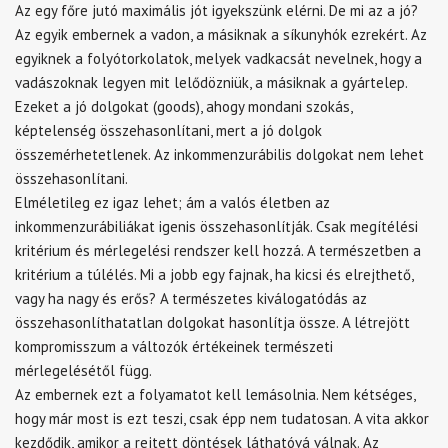
Az egy főre jutó maximális jót igyekszünk elérni. De mi az a jó?
Az egyik embernek a vadon, a másiknak a síkunyhók ezrekért. Az
egyiknek a folyótorkolatok, melyek vadkacsát nevelnek, hogy a
vadászoknak legyen mit lelődözniük, a másiknak a gyártelep.
Ezeket a jó dolgokat (goods), ahogy mondani szokás,
képtelenség összehasonlítani, mert a jó dolgok
összemérhetetlenek. Az inkommenzurábilis dolgokat nem lehet
összehasonlítani.
Elméletileg ez igaz lehet; ám a valós életben az
inkommenzurábiliákat igenis összehasonlítják. Csak megítélési
kritérium és mérlegelési rendszer kell hozzá. A természetben a
kritérium a túlélés. Mi a jobb egy fajnak, ha kicsi és elrejthető,
vagy ha nagy és erős? A természetes kiválogatódás az
összehasonlíthatatlan dolgokat hasonlítja össze. A létrejött
kompromisszum a változók értékeinek természeti
mérlegelésétől függ.
Az embernek ezt a folyamatot kell lemásolnia. Nem kétséges,
hogy már most is ezt teszi, csak épp nem tudatosan. A vita akkor
kezdődik, amikor a rejtett döntések láthatóvá válnak. Az