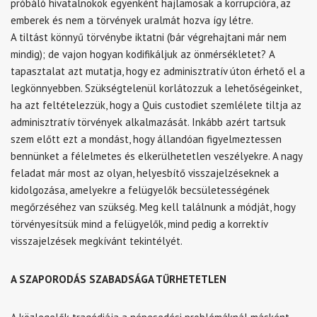
próbáló hivatalnokok egyenként hajlamosak a korrupcióra, az
emberek és nem a törvények uralmát hozva így létre.
A tiltást könnyű törvénybe iktatni (bár végrehajtani már nem
mindig); de vajon hogyan kodifikáljuk az önmérsékletet? A
tapasztalat azt mutatja, hogy ez adminisztratív úton érhető el a
legkönnyebben. Szükségtelenül korlátozzuk a lehetőségeinket,
ha azt feltételezzük, hogy a Quis custodiet szemlélete tiltja az
adminisztratív törvények alkalmazását. Inkább azért tartsuk
szem előtt ezt a mondást, hogy állandóan figyelmeztessen
bennünket a félelmetes és elkerülhetetlen veszélyekre. A nagy
feladat már most az olyan, helyesbítő visszajelzéseknek a
kidolgozása, amelyekre a felügyelők becsületességének
megőrzéséhez van szükség. Meg kell találnunk a módját, hogy
törvényesítsük mind a felügyelők, mind pedig a korrektív
visszajelzések megkívánt tekintélyét.
A SZAPORODÁS SZABADSÁGA TŰRHETETLEN