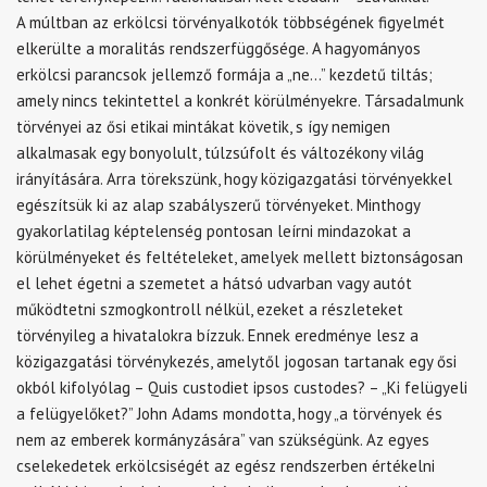
A múltban az erkölcsi törvényalkotók többségének figyelmét
elkerülte a moralitás rendszerfüggősége. A hagyományos
erkölcsi parancsok jellemző formája a „ne…” kezdetű tiltás;
amely nincs tekintettel a konkrét körülményekre. Társadalmunk
törvényei az ősi etikai mintákat követik, s így nemigen
alkalmasak egy bonyolult, túlzsúfolt és változékony világ
irányítására. Arra törekszünk, hogy közigazgatási törvényekkel
egészítsük ki az alap szabályszerű törvényeket. Minthogy
gyakorlatilag képtelenség pontosan leírni mindazokat a
körülményeket és feltételeket, amelyek mellett biztonságosan
el lehet égetni a szemetet a hátsó udvarban vagy autót
működtetni szmogkontroll nélkül, ezeket a részleteket
törvényileg a hivatalokra bízzuk. Ennek eredménye lesz a
közigazgatási törvénykezés, amelytől jogosan tartanak egy ősi
okból kifolyólag – Quis custodiet ipsos custodes? – „Ki felügyeli
a felügyelőket?” John Adams mondotta, hogy „a törvények és
nem az emberek kormányzására” van szükségünk. Az egyes
cselekedetek erkölcsiségét az egész rendszerben értékelni