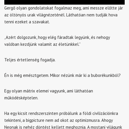
Gergő olyan gondolatokat fogalmaz meg, ami messze előtte jár
az öltönyös urak világnézeténél. Láthatóan nem tudják hova
tenni ezeket a szavakat.
„Azért dolgozunk, hogy elég fáradtak legyünk, és nehogy
valóban kezdjünk valamit az életünkkel.”
Teljes értetlenség fogadja.
Én is még emésztgetem. Mikor nézünk már ki a buborékunkból?
Egy olyan mátrix elemei vagyunk, ami láthatóan
működésképtelen.
Ha egy kicsit rendszerszinten próbálunk a földi civilizációnkra
tekinteni, a bigpicture nem ad okot az optimizmusra. Ahogy
Neonak is nehéz döntést kellett meghoznia. A mostani világunk