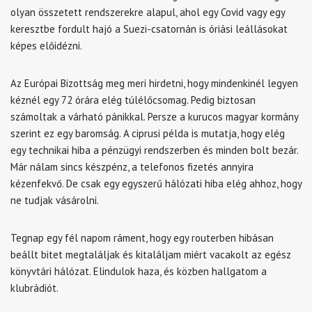
olyan összetett rendszerekre alapul, ahol egy Covid vagy egy
keresztbe fordult hajó a Suezi-csatornán is óriási leállásokat
képes előidézni.
Az Európai Bizottság meg meri hirdetni, hogy mindenkinél legyen
kéznél egy 72 órára elég túlélőcsomag. Pedig biztosan
számoltak a várható pánikkal. Persze a kurucos magyar kormány
szerint ez egy baromság. A ciprusi példa is mutatja, hogy elég
egy technikai hiba a pénzügyi rendszerben és minden bolt bezár.
Már nálam sincs készpénz, a telefonos fizetés annyira
kézenfekvő. De csak egy egyszerű hálózati hiba elég ahhoz, hogy
ne tudjak vásárolni.
Tegnap egy fél napom ráment, hogy egy routerben hibásan
beállt bitet megtaláljak és kitaláljam miért vacakolt az egész
könyvtári hálózat. Elindulok haza, és közben hallgatom a
klubrádiót.