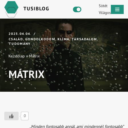
Sötét
Világos
Skip
to
content
2025.04.04.
CSALÁD
,
GONDOLKODOM
,
KLÍMA
,
TÁRSADALOM
,
TUDOMÁNY
Kezdőlap
»
Mátrix
MÁTRIX
0
„Minden fontosabb annál, ami mindennél fontosabb”