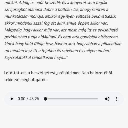
minket. Addig az adót beszedik és a kenyeret sem fogják
szívjóságból utánunk dobni a boltban. De, ahogy szintén a
munkatársam mondja, amikor egy ilyen változás bekövetkezik,
akkor mindenki azzal fog ott állni, amije éppen akkor van.
Márpedig, hogy akkor mije van, azt most, még itt az elviselhető
periódusban tudja előállítani. És nem arra gondolok elsősorban
kinek hány hold földje lesz, hanem arra, hogy abban a pillanatban
mi minden lesz itt a fejében és szívében és milyen emberi
kapcsolatokkal rendelkezik majd…”
Letöltöttem a beszélgetést, próbáld meg Neo helyzetéből
tekintve meghallgatni: