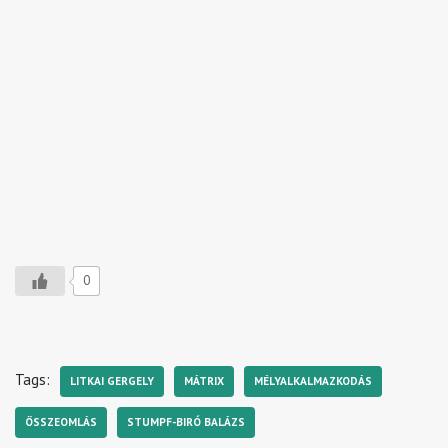
0
Tags:
LITKAI GERGELY
MÁTRIX
MÉLYALKALMAZKODÁS
ÖSSZEOMLÁS
STUMPF-BIRÓ BALÁZS