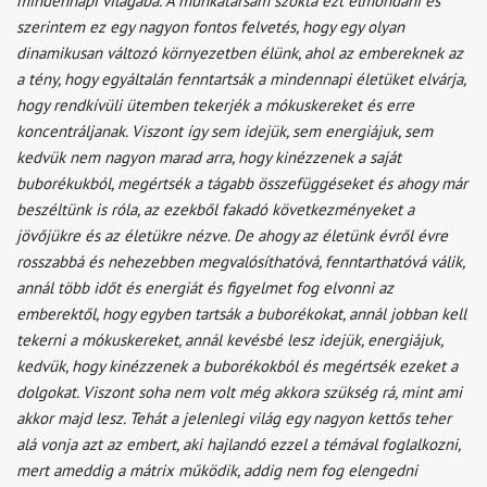
mindennapi világába. A munkatársam szokta ezt elmondani és
szerintem ez egy nagyon fontos felvetés, hogy egy olyan
dinamikusan változó környezetben élünk, ahol az embereknek az
a tény, hogy egyáltalán fenntartsák a mindennapi életüket elvárja,
hogy rendkívüli ütemben tekerjék a mókuskereket és erre
koncentráljanak. Viszont így sem idejük, sem energiájuk, sem
kedvük nem nagyon marad arra, hogy kinézzenek a saját
buborékukból, megértsék a tágabb összefüggéseket és ahogy már
beszéltünk is róla, az ezekből fakadó következményeket a
jövőjükre és az életükre nézve. De ahogy az életünk évről évre
rosszabbá és nehezebben megvalósíthatóvá, fenntarthatóvá válik,
annál több időt és energiát és figyelmet fog elvonni az
emberektől, hogy egyben tartsák a buborékokat, annál jobban kell
tekerni a mókuskereket, annál kevésbé lesz idejük, energiájuk,
kedvük, hogy kinézzenek a buborékokból és megértsék ezeket a
dolgokat. Viszont soha nem volt még akkora szükség rá, mint ami
akkor majd lesz. Tehát a jelenlegi világ egy nagyon kettős teher
alá vonja azt az embert, aki hajlandó ezzel a témával foglalkozni,
mert ameddig a mátrix működik, addig nem fog elengedni