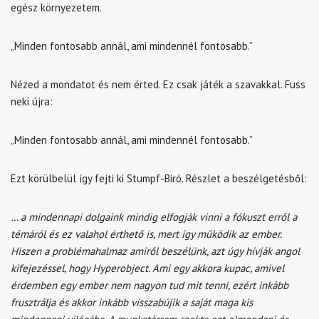
egész környezetem.
„Minden fontosabb annál, ami mindennél fontosabb.”
Nézed a mondatot és nem érted. Ez csak játék a szavakkal. Fuss
neki újra:
„Minden fontosabb annál, ami mindennél fontosabb.”
Ezt körülbelül így fejti ki Stumpf-Biró. Részlet a beszélgetésből:
… a mindennapi dolgaink mindig elfogják vinni a fókuszt erről a
témáról és ez valahol érthető is, mert így működik az ember.
Hiszen a problémahalmaz amiről beszélünk, azt úgy hívják angol
kifejezéssel, hogy Hyperobject. Ami egy akkora kupac, amivel
érdemben egy ember nem nagyon tud mit tenni, ezért inkább
frusztrálja és akkor inkább visszabújik a saját maga kis