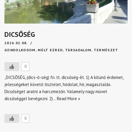
DICSŐSÉG
2026.02.08.
GONDOLKODOM
,
MÚLT EZRED
,
TÁRSADALOM
,
TERMÉSZET
0
„DICSŐSÉG, (dics-ő-ség) fn. tt. dicsőség-ět. 1) A kitünő érdemet,
jelességeket követő tisztelet, hódolat, hír, magasztalás.
Dicsőséget aratni a harczmezőn. Valamely nagy müvet
dicsőséggel bevégezni. 2)…
Read More »
0