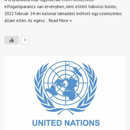
elfogatóparancs van érvényben, mint elítélt háborús bűnös,
2022 február 24-én katonai támadást indított egy szomszédos
állam ellen. Az egész…
Read More »
0