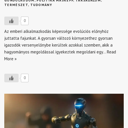
GONDOLKODOM
,
POLITIKA MÁSKÉPP
,
TÁRSADALOM
,
TERMÉSZET
,
TUDOMÁNY
0
Az emberi alkalmazkodás képessége evolúciós előnyhöz
juttatta fajunkat. A gyorsan változó környezethez gyorsan
igazodók versenyelőnybe kerültek azokkal szemben, akik a
hagyományos megoldással igyekeztek megoldani egy…
Read
More »
0