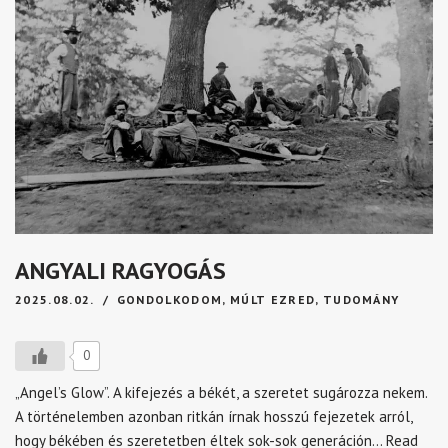
ANGYALI RAGYOGÁS
2025.08.02.
GONDOLKODOM
,
MÚLT EZRED
,
TUDOMÁNY
0
„Angel’s Glow”. A kifejezés a békét, a szeretet sugározza nekem.
A történelemben azonban ritkán írnak hosszú fejezetek arról,
hogy békében és szeretetben éltek sok-sok generáción…
Read