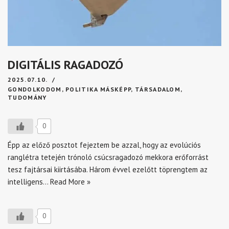
DIGITÁLIS RAGADOZÓ
2025.07.10.
GONDOLKODOM
,
POLITIKA MÁSKÉPP
,
TÁRSADALOM
,
TUDOMÁNY
0
Épp az előző posztot fejeztem be azzal, hogy az evolúciós
ranglétra tetején trónoló csúcsragadozó mekkora erőforrást
tesz fajtársai kiirtásába. Három évvel ezelőtt töprengtem az
intelligens…
Read More »
0