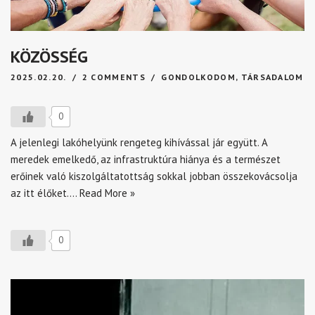
KÖZÖSSÉG
2025.02.20.
2 COMMENTS
GONDOLKODOM
,
TÁRSADALOM
0
A jelenlegi lakóhelyünk rengeteg kihívással jár együtt. A
meredek emelkedő, az infrastruktúra hiánya és a természet
erőinek való kiszolgáltatottság sokkal jobban összekovácsolja
az itt élőket.…
Read More »
0