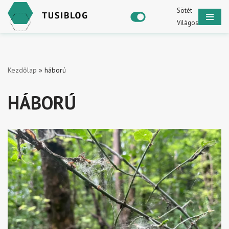
Sötét
Világos
Skip
to
content
Kezdőlap
»
háború
HÁBORÚ