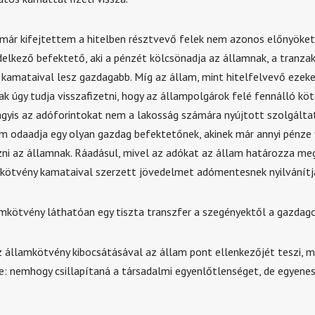
már kifejtettem a hitelben résztvevő felek nem azonos előnyöket
delkező befektető, aki a pénzét kölcsönadja az államnak, a tranza
kamataival lesz gazdagabb. Míg az állam, mint hitelfelvevő ezeke
k úgy tudja visszafizetni, hogy az állampolgárok felé fennálló köt
Vagyis az adóforintokat nem a lakosság számára nyújtott szolgálta
em odaadja egy olyan gazdag befektetőnek, akinek már annyi pénze 
zni az államnak. Ráadásul, mivel az adókat az állam határozza me
kötvény kamataival szerzett jövedelmet adómentesnek nyilvánítj
amkötvény láthatóan egy tiszta transzfer a szegényektől a gazdago
z államkötvény kibocsátásával az állam pont ellenkezőjét teszi, m
e: nemhogy csillapítaná a társadalmi egyenlőtlenséget, de egyene