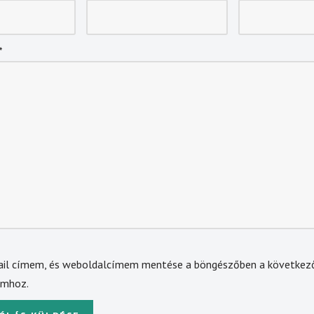
*
ail címem, és weboldalcímem mentése a böngészőben a következ
omhoz.