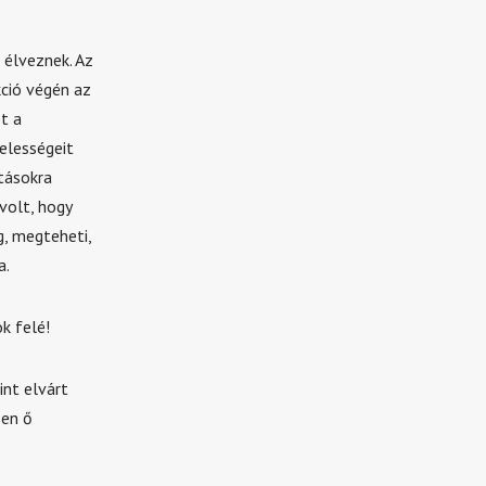
 élveznek. Az
kció végén az
t a
elességeit
tásokra
volt, hogy
g, megteheti,
a.
k felé!
int elvárt
sen ő