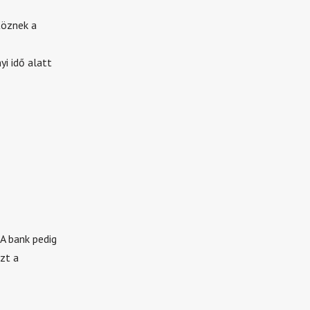
töznek a
i idő alatt
 A bank pedig
zt a