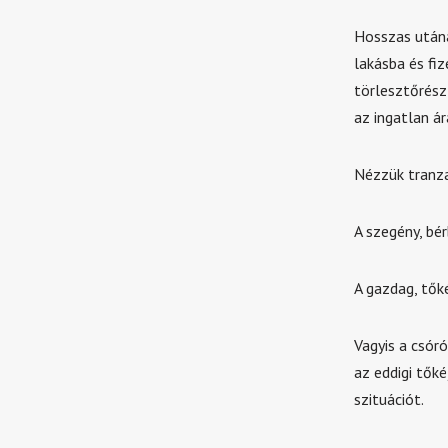
Hosszas utána
lakásba és fi
törlesztőrész
az ingatlan ár
Nézzük tranza
A szegény, bér
A gazdag, tők
Vagyis a csór
az eddigi tők
szituációt.