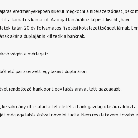
járás eredményeképpen sikerül megkötni a hitelszerződést, beköl
zetik a kamatos kamatot. Az ingatlan árához képest kisebb, havi
letek talán 20 év folyamatos fizetési kötelezettséggel járnak. Enny
ának akár a dupláját is kifizetik a banknak.
kció végén a mérleget:
ből élő pár szerzett egy lakást dupla áron.
ével rendelkező bank pont egy lakás árával lett gazdagabb.
ó, kizsákmányolt család a fél életét a bank gazdagodására áldozta.
éjét még egy lakás árával növelni tudta. Nem részletezem tovább e