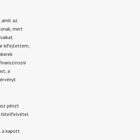
 amit az
óznak, mert
saikat.
r kifejtettem,
mberek
finanszírozni
st, a
 érvényt
usz pénzt
 hitelfelvétel
l a kapott