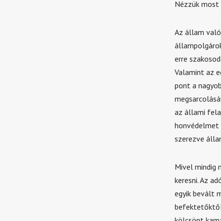
Nézzük most 
Az állam való
állampolgárok
erre szakosod
Valamint az 
pont a nagyob
megsarcolásáv
az állami fel
honvédelmet é
szerezve álla
Mivel mindig 
keresni. Az ad
egyik bevált 
befektetőktől
kölcsönt kama