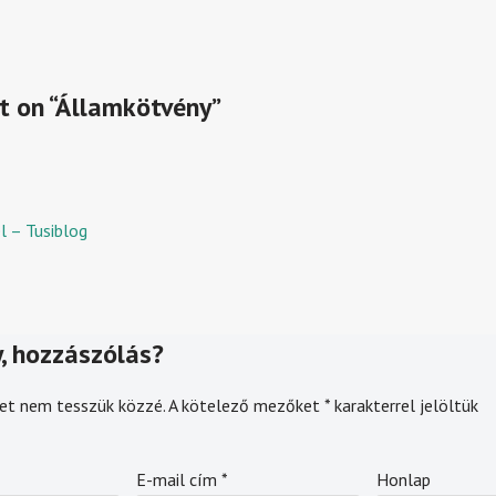
t on “Államkötvény”
l – Tusiblog
, hozzászólás?
et nem tesszük közzé.
A kötelező mezőket
*
karakterrel jelöltük
E-mail cím
*
Honlap