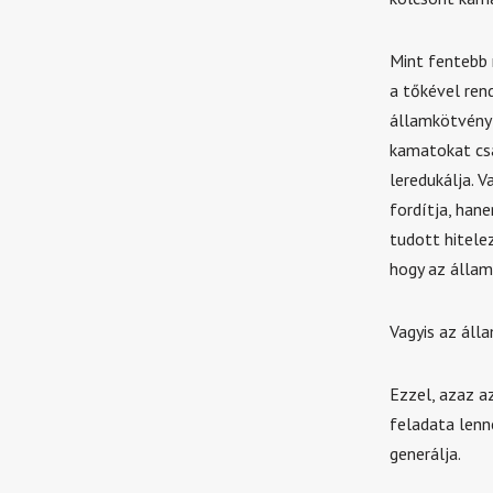
Mint fentebb 
a tőkével ren
államkötvény 
kamatokat csa
leredukálja. 
fordítja, han
tudott hitele
hogy az állam
Vagyis az áll
Ezzel, azaz a
feladata lenn
generálja.