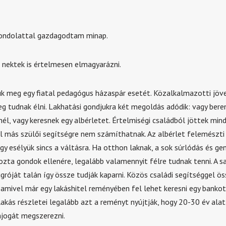
gondolattal gazdagodtam minap.
ektek is értelmesen elmagyarázni.
k meg egy fiatal pedagógus házaspár esetét. Közalkalmazotti jö
g tudnak élni. Lakhatási gondjukra két megoldás adódik: vagy ber
nél, vagy keresnek egy albérletet. Értelmiségi családból jöttek mind
l más szülői segítségre nem számíthatnak. Az albérlet felemészti
gy esélyük sincs a váltásra. Ha otthon laknak, a sok súrlódás és ge
ozta gondok ellenére, legalább valamennyit félre tudnak tenni. A s
gróját talán így össze tudják kaparni. Közös családi segítséggel ö
amivel már egy lakáshitel reményében fel lehet keresni egy bankot.
kás részletei legalább azt a reményt nyújtják, hogy 20-30 év alatt
njogát megszerezni.