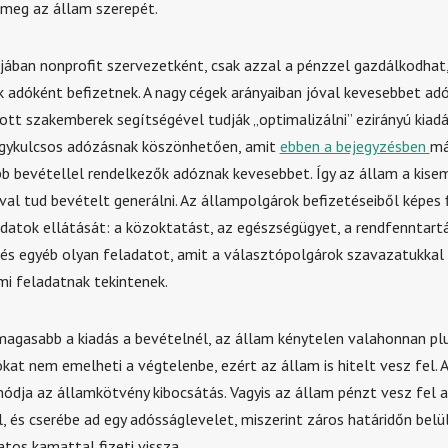
meg az állam szerepét.
jában nonprofit szervezetként, csak azzal a pénzzel gazdálkodhat,
 adóként befizetnek. A nagy cégek arányaiban jóval kevesebbet ad
ott szakemberek segítségével tudják „optimalizálni” ezirányú kiadá
egykulcsos adózásnak köszönhetően, amit
ebben a bejegyzésben
má
b bevétellel rendelkezők adóznak kevesebbet. Így az állam a kise
al tud bevételt generálni. Az állampolgárok befizetéseiből képes 
adatok ellátását: a közoktatást, az egészségügyet, a rendfenntartá
s egyéb olyan feladatot, amit a választópolgárok szavazatukkal
mi feladatnak tekintenek.
magasabb a kiadás a bevételnél, az állam kénytelen valahonnan pl
ókat nem emelheti a végtelenbe, ezért az állam is hitelt vesz fel. A
módja az államkötvény kibocsátás. Vagyis az állam pénzt vesz fel a
, és cserébe ad egy adósságlevelet, miszerint záros határidőn belü
tos kamattal fizeti vissza.