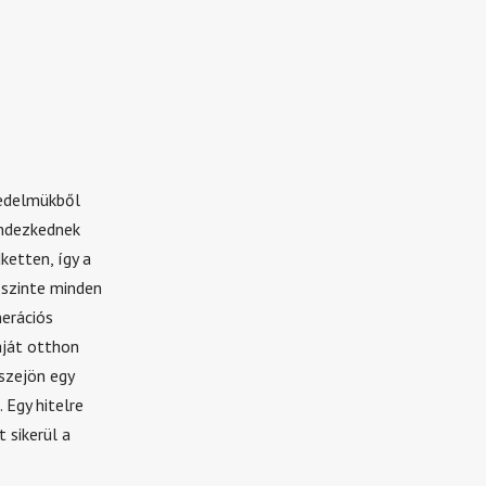
vedelmükből
endezkednek
ketten, így a
 szinte minden
nerációs
aját otthon
sszejön egy
 Egy hitelre
 sikerül a