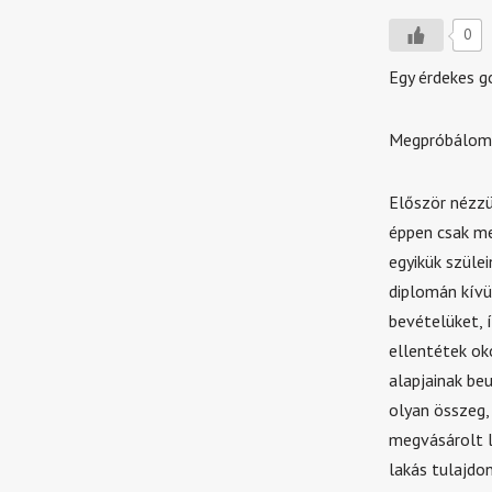
0
Egy érdekes 
Megpróbálom n
Először nézzü
éppen csak me
egyikük szülei
diplomán kívü
bevételüket, í
ellentétek ok
alapjainak beu
olyan összeg, 
megvásárolt la
lakás tulajdo