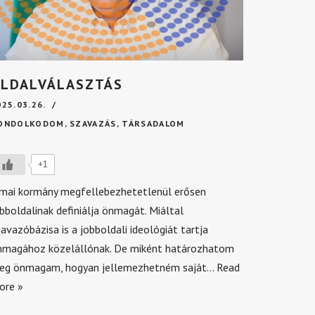
LDALVÁLASZTÁS
025.03.26.
ONDOLKODOM
,
SZAVAZÁS
,
TÁRSADALOM
+1
 mai kormány megfellebezhetetlenül erősen
bboldalinak definiálja önmagát. Miáltal
avazóbázisa is a jobboldali ideológiát tartja
nmagához közelállónak. De miként határozhatom
eg önmagam, hogyan jellemezhetném saját…
Read
ore »