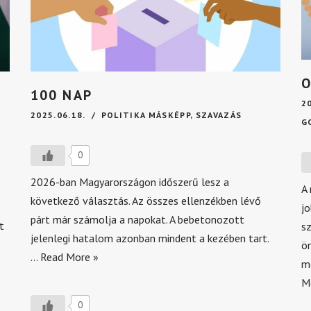
O
100 NAP
2
2025.06.18.
POLITIKA MÁSKÉPP
,
SZAVAZÁS
G
0
2026-ban Magyarországon időszerű lesz a
A
következő választás. Az összes ellenzékben lévő
jo
párt már számolja a napokat. A bebetonozott
t
sz
jelenlegi hatalom azonban mindent a kezében tart.
ö
…
Read More »
m
M
0