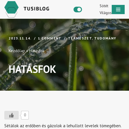
Sötét
Világos
Skip
to
content
2023.11.14.
1 COMMENT
TERMÉSZET
,
TUDOMÁNY
Kezdőlap
»
Hatásfok
HATÁSFOK
0
Sétálok az erdőben és gázolok a lehullott levelek tömegében.