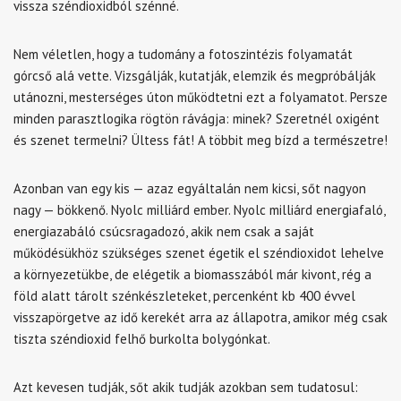
vissza széndioxidból szénné.
Nem véletlen, hogy a tudomány a fotoszintézis folyamatát
górcső alá vette. Vizsgálják, kutatják, elemzik és megpróbálják
utánozni, mesterséges úton működtetni ezt a folyamatot. Persze
minden parasztlogika rögtön rávágja: minek? Szeretnél oxigént
és szenet termelni? Ültess fát! A többit meg bízd a természetre!
Azonban van egy kis — azaz egyáltalán nem kicsi, sőt nagyon
nagy — bökkenő. Nyolc milliárd ember. Nyolc milliárd energiafaló,
energiazabáló csúcsragadozó, akik nem csak a saját
működésükhöz szükséges szenet égetik el széndioxidot lehelve
a környezetükbe, de elégetik a biomasszából már kivont, rég a
föld alatt tárolt szénkészleteket, percenként kb 400 évvel
visszapörgetve az idő kerekét arra az állapotra, amikor még csak
tiszta széndioxid felhő burkolta bolygónkat.
Azt kevesen tudják, sőt akik tudják azokban sem tudatosul: