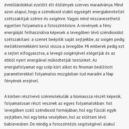
évmilliárdokkal ezelőtt élt élőlények szerves maradványa. Mind
azon alapul, hogy a széndioxid stabil egységét energiabevitellel
szétszakítjuk szénre és oxigénre. Vagyis mind visszavezethető
egyetlen folyamatra a fotoszintézisre. A növények a fény
energiáját felhasználva képesek a levegőben lévő széndioxidot
szétszakítani: a szenet beépítik saját sejtjeikbe, az oxigén pedig
melléktermékként kerül vissza a levegőbe. Mi emberek pedig ezt
a sejtet elfogyasztva, a levegő oxigénjével elégetjük és az
ebből nyert energiával működtetjük testünket. Az
energiafolyamat egy szép kört alkot és finoman beállított
paraméterekkel folyamatos mozgásban tud maradni a Nap
fényének erejével.
A körben résztvevő szénmolekulák a biomassza részét képezik,
folyamatosan részt vesznek az egyes folyamatokban: hol
levegőben száll széndioxid formájában, hol egy fűszál egyik
sejtjében, hol egy birka veséjében, hol az előttem lévő
bablevesben. De mindig a fotoszintézis segítségével alakul