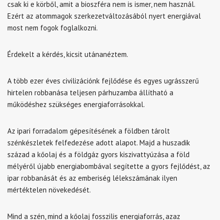
csak ki e körből, amit a bioszféra nem is ismer, nem használ.
Ezért az atommagok szerkezetváltozásából nyert energiával
most nem fogok foglalkozni.
Érdekelt a kérdés, kicsit utánanéztem.
A több ezer éves civilizációnk fejlődése és egyes ugrásszerű
hirtelen robbanása teljesen párhuzamba állítható a
működéshez szükséges energiaforrásokkal.
Az ipari forradalom gépesítésének a földben tárolt
szénkészletek felfedezése adott alapot. Majd a huszadik
század a kőolaj és a földgáz gyors kiszivattyúzása a föld
mélyéről újabb energiabombával segítette a gyors fejlődést, az
ipar robbanását és az emberiség lélekszámának ilyen
mértéktelen növekedését.
Mind a szén, mind a kőolaj fosszilis energiaforrás, azaz