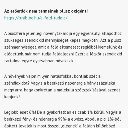
Az esőerdők nem termelnek plusz oxigént!
https://tusiblog.hu/a-fold-tudeje/
A bioszféra jelenlegi növénytakarója egy egyensúlyi állapothoz
szükséges széndioxid mennyiséget képes megkötni. Azt a plusz
szénmennyiséget, amit a föld eltemetett régióiból kiemelünk és
elégetünk, már nem tudja feldolgozni. Ezért a légkör széndioxid
tartalma egyre gyorsabban növekszik.
A növények vajon milyen hatásfokkal bontják szét a
széndioxidot? Vagyis a beérkező napenergia hány százaléka
megy arra, hogy konkrétan a molekula szétszakításával szenet
kapjunk?
Legjobb eset 6%! De a gyakorlatban ez csak 1% körüli. Vagyis a
beérkező fény- és hőenergia 99%-a elvész. Abból a pici 1%-ból
épített levelek is most ősszel „elégnek” a földön különböző