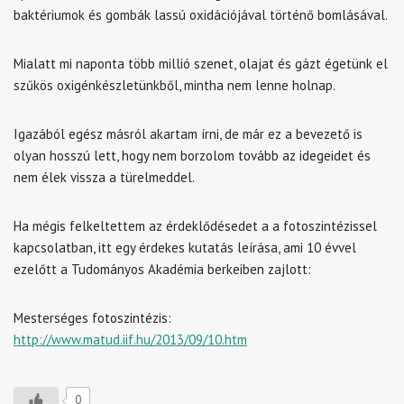
baktériumok és gombák lassú oxidációjával történő bomlásával.
Mialatt mi naponta több millió szenet, olajat és gázt égetünk el
szűkös oxigénkészletünkből, mintha nem lenne holnap.
Igazából egész másról akartam írni, de már ez a bevezető is
olyan hosszú lett, hogy nem borzolom tovább az idegeidet és
nem élek vissza a türelmeddel.
Ha mégis felkeltettem az érdeklődésedet a a fotoszintézissel
kapcsolatban, itt egy érdekes kutatás leírása, ami 10 évvel
ezelőtt a Tudományos Akadémia berkeiben zajlott:
Mesterséges fotoszintézis:
http://www.matud.iif.hu/2013/09/10.htm
0