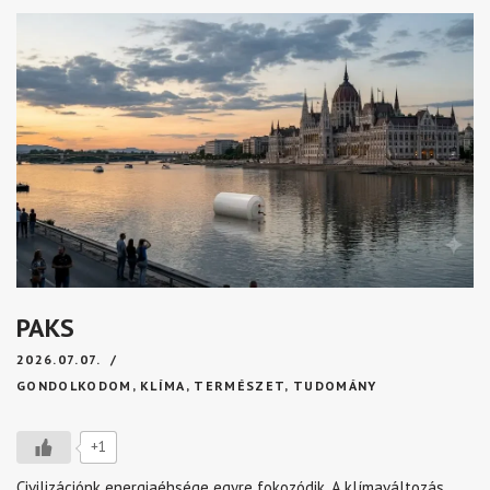
PAKS
2026.07.07.
GONDOLKODOM
,
KLÍMA
,
TERMÉSZET
,
TUDOMÁNY
+1
Civilizációnk energiaéhsége egyre fokozódik. A klímaváltozás