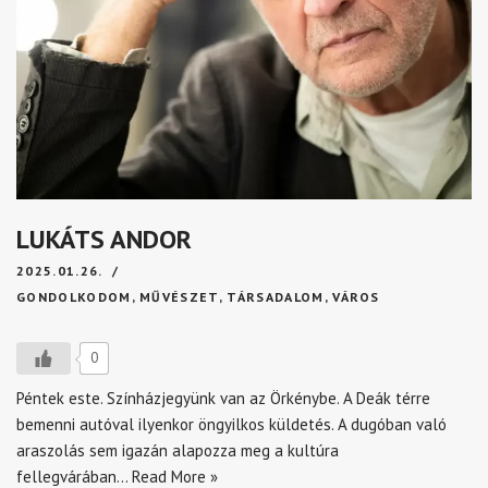
LUKÁTS ANDOR
2025.01.26.
GONDOLKODOM
,
MŰVÉSZET
,
TÁRSADALOM
,
VÁROS
0
Péntek este. Színházjegyünk van az Örkénybe. A Deák térre
bemenni autóval ilyenkor öngyilkos küldetés. A dugóban való
araszolás sem igazán alapozza meg a kultúra
fellegvárában…
Read More »