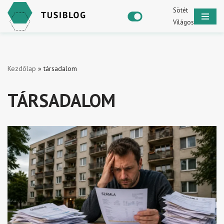
Sötét
Világos
Skip
to
content
Kezdőlap
»
társadalom
TÁRSADALOM