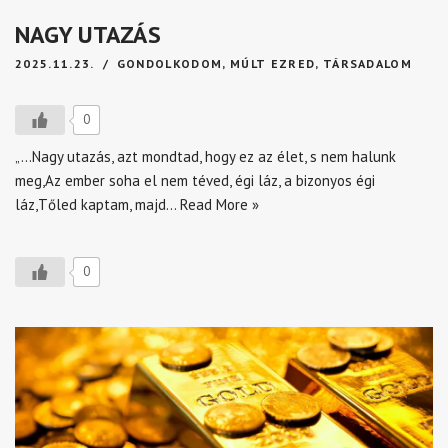
NAGY UTAZÁS
2025.11.23.
GONDOLKODOM
,
MÚLT EZRED
,
TÁRSADALOM
0
„…Nagy utazás, azt mondtad, hogy ez az élet, s nem halunk
meg,Az ember soha el nem téved, égi láz, a bizonyos égi
láz,Tőled kaptam, majd…
Read More »
0