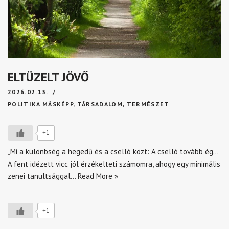
ELTÜZELT JÖVŐ
2026.02.13.
POLITIKA MÁSKÉPP
,
TÁRSADALOM
,
TERMÉSZET
+1
„Mi a különbség a hegedű és a cselló közt: A cselló tovább ég…”
A fent idézett vicc jól érzékelteti számomra, ahogy egy minimális
zenei tanultsággal…
Read More »
+1