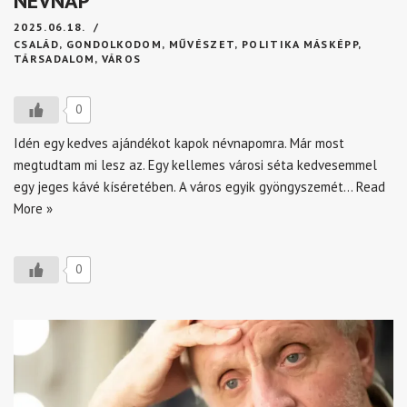
NÉVNAP
2025.06.18.
CSALÁD
,
GONDOLKODOM
,
MŰVÉSZET
,
POLITIKA MÁSKÉPP
,
TÁRSADALOM
,
VÁROS
0
Idén egy kedves ajándékot kapok névnapomra. Már most
megtudtam mi lesz az. Egy kellemes városi séta kedvesemmel
egy jeges kávé kíséretében. A város egyik gyöngyszemét…
Read
More »
0