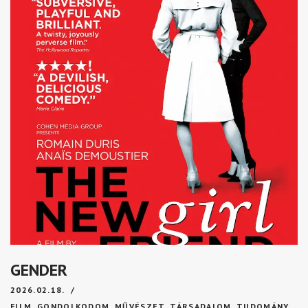
GENDER
2026.02.18.
FILM
,
GONDOLKODOM
,
MŰVÉSZET
,
TÁRSADALOM
,
TUDOMÁNY