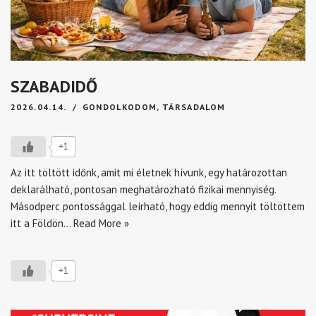
SZABADIDŐ
2026.04.14.
GONDOLKODOM
,
TÁRSADALOM
+1
Az itt töltött időnk, amit mi életnek hívunk, egy határozottan
deklarálható, pontosan meghatározható fizikai mennyiség.
Másodperc pontossággal leírható, hogy eddig mennyit töltöttem
itt a Földön…
Read More »
+1